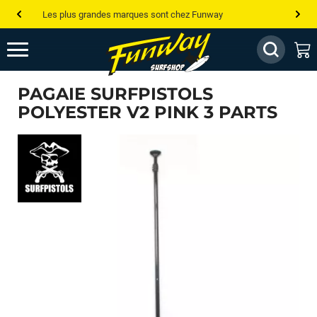
Les plus grandes marques sont chez Funway
Jusqu’à -75% de remise sur le windsurf, wingfoil, etc...
💰 Meilleur prix garanti — Moins cher ailleurs ? On s’aligne !
PAGAIE SURFPISTOLS
Besoin de conseils de pro ? Appelle nous !
POLYESTER V2 PINK 3 PARTS