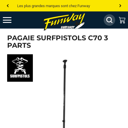
Les plus grandes marques sont chez Funway
Jusqu’à -75% de remise sur le windsurf, wingfoil, etc...
💰 Meilleur prix garanti — Moins cher ailleurs ? On s’aligne !
PAGAIE SURFPISTOLS C70 3
Besoin de conseils de pro ? Appelle nous !
PARTS