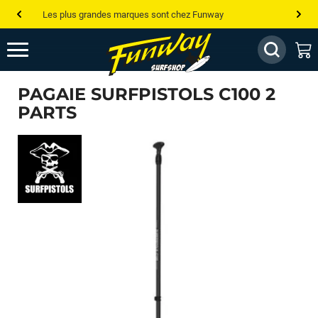
Les plus grandes marques sont chez Funway
Jusqu’à -75% de remise sur le windsurf, wingfoil, etc...
💰 Meilleur prix garanti — Moins cher ailleurs ? On s’aligne !
PAGAIE SURFPISTOLS C100 2
Besoin de conseils de pro ? Appelle nous !
PARTS