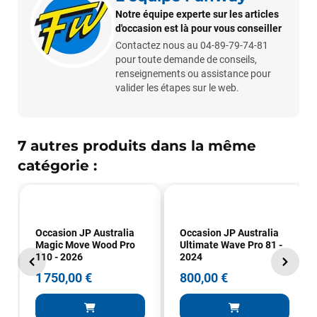
Notre équipe experte sur les articles
d'occasion est là pour vous conseiller
Contactez nous au 04-89-79-74-81
pour toute demande de conseils,
renseignements ou assistance pour
valider les étapes sur le web.
7 autres produits dans la même
François
il y a un mois
catégorie :
J’ai commandé un pack via leur site internet. À peine la
commande validée, le magasin m’a appelé pour confirmer
avec moi les caractéristiques des équipements, me conseiller
sur le matériel à choisir, et m’a même offert du matériel en
plus. Niveau réactivité, c’est au top : la commande est partie
Occasion JP Australia
Occasion JP Australia
Magic Move Wood Pro
Ultimate Wave Pro 81 -
le lendemain, et j’ai bien reçu tout le matériel dans un colis
110 - 2026
2024
propre et soigné. Plus qu’à tester ça sur l’eau ! Je
recommande vivement ce magasin pour son
1 750,00 €
800,00 €
professionnalisme et sa réactivité.