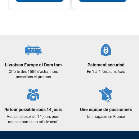
Sébastien BACHELIER
il y a un mois
Cela faisait 6 mois que je galérais à remplacer ma board eux
m'ont trouvé une pépite à laquelle je n'aurais jamais pensé !
Excellent conseil excellent prix et en plus super sympas. Merci
encore pour cette severne dyno !
Maronui RICHMOND
il y a 3 mois
J'ai acheté une voile d'occasion depuis Tahiti. Super service.
Livraison Europe et Dom tom
Paiement sécurisé
L'envoi a été rapide. La voile est arrivée en super état.
Offerte dès 150€ d'achat hors
En 1 à 4 fois sans frais
Mauruuru roa.
occasions et promos
VOIR TOUS LES AVIS
Retour possible sous 14 jours
Une équipe de passionnés
LAISSER UN AVIS
Vous disposez de 14 jours pour
Un magasin en France
nous retourner un article neuf.