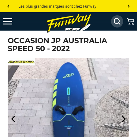
Les plus grandes marques sont chez Funway
Jusqu’à -75% de remise sur le windsurf, wingfoil, etc...
💰 Meilleur prix garanti — Moins cher ailleurs ? On s’aligne !
OCCASION JP AUSTRALIA
Besoin de conseils de pro ? Appelle nous !
SPEED 50 - 2022