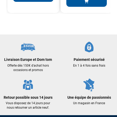
Sébastien BACHELIER
il y a un mois
Cela faisait 6 mois que je galérais à remplacer ma board eux
m'ont trouvé une pépite à laquelle je n'aurais jamais pensé !
Excellent conseil excellent prix et en plus super sympas. Merci
encore pour cette severne dyno !
Maronui RICHMOND
il y a 3 mois
J'ai acheté une voile d'occasion depuis Tahiti. Super service.
Livraison Europe et Dom tom
Paiement sécurisé
L'envoi a été rapide. La voile est arrivée en super état.
Offerte dès 150€ d'achat hors
En 1 à 4 fois sans frais
Mauruuru roa.
occasions et promos
VOIR TOUS LES AVIS
Retour possible sous 14 jours
Une équipe de passionnés
LAISSER UN AVIS
Vous disposez de 14 jours pour
Un magasin en France
nous retourner un article neuf.