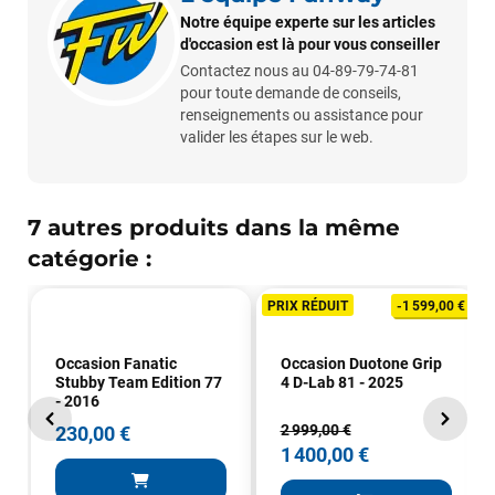
Notre équipe experte sur les articles
d'occasion est là pour vous conseiller
Contactez nous au 04-89-79-74-81
pour toute demande de conseils,
renseignements ou assistance pour
valider les étapes sur le web.
7 autres produits dans la même
François
il y a un mois
catégorie :
J’ai commandé un pack via leur site internet. À peine la
PRIX RÉDUIT
-1 599,00 €
commande validée, le magasin m’a appelé pour confirmer
avec moi les caractéristiques des équipements, me conseiller
sur le matériel à choisir, et m’a même offert du matériel en
Occasion Fanatic
Occasion Duotone Grip
plus. Niveau réactivité, c’est au top : la commande est partie
Stubby Team Edition 77
4 D-Lab 81 - 2025
le lendemain, et j’ai bien reçu tout le matériel dans un colis
- 2016
propre et soigné. Plus qu’à tester ça sur l’eau ! Je
2 999,00 €
230,00 €
recommande vivement ce magasin pour son
1 400,00 €
professionnalisme et sa réactivité.