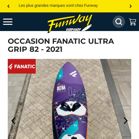
Les plus grandes marques sont chez Funway
Jusqu’à -75% de remise sur le windsurf, wingfoil, etc...
💰 Meilleur prix garanti — Moins cher ailleurs ? On s’aligne !
OCCASION FANATIC ULTRA
Besoin de conseils de pro ? Appelle nous !
GRIP 82 - 2021