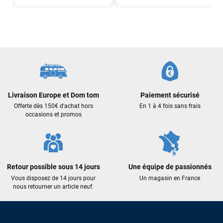
Sébastien BACHELIER
il y a un mois
Cela faisait 6 mois que je galérais à remplacer ma board eux
m'ont trouvé une pépite à laquelle je n'aurais jamais pensé !
Excellent conseil excellent prix et en plus super sympas. Merci
encore pour cette severne dyno !
Maronui RICHMOND
il y a 3 mois
Livraison Europe et Dom tom
Paiement sécurisé
J'ai acheté une voile d'occasion depuis Tahiti. Super service.
L'envoi a été rapide. La voile est arrivée en super état.
Offerte dès 150€ d'achat hors
En 1 à 4 fois sans frais
occasions et promos
Mauruuru roa.
VOIR TOUS LES AVIS
Retour possible sous 14 jours
Une équipe de passionnés
LAISSER UN AVIS
Vous disposez de 14 jours pour
Un magasin en France
nous retourner un article neuf.