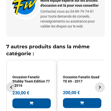
Notre équipe experte sur les articles
d'occasion est là pour vous conseiller
Contactez nous au 04-89-79-74-81
pour toute demande de conseils,
renseignements ou assistance pour
valider les étapes sur le web.
7 autres produits dans la même
François
il y a un mois
catégorie :
J’ai commandé un pack via leur site internet. À peine la
commande validée, le magasin m’a appelé pour confirmer
avec moi les caractéristiques des équipements, me conseiller
sur le matériel à choisir, et m’a même offert du matériel en
Occasion Fanatic
Occasion Fanatic Quad
plus. Niveau réactivité, c’est au top : la commande est partie
Stubby Team Edition 77
TE 69 - 2017
le lendemain, et j’ai bien reçu tout le matériel dans un colis
- 2016
propre et soigné. Plus qu’à tester ça sur l’eau ! Je
200,00 €
230,00 €
recommande vivement ce magasin pour son
professionnalisme et sa réactivité.