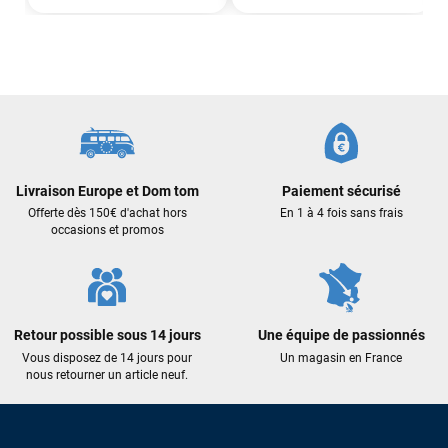
Sébastien BACHELIER
il y a un mois
Cela faisait 6 mois que je galérais à remplacer ma board eux
m'ont trouvé une pépite à laquelle je n'aurais jamais pensé !
Excellent conseil excellent prix et en plus super sympas. Merci
encore pour cette severne dyno !
Maronui RICHMOND
il y a 3 mois
Livraison Europe et Dom tom
Paiement sécurisé
J'ai acheté une voile d'occasion depuis Tahiti. Super service.
L'envoi a été rapide. La voile est arrivée en super état.
Offerte dès 150€ d'achat hors
En 1 à 4 fois sans frais
occasions et promos
Mauruuru roa.
VOIR TOUS LES AVIS
Retour possible sous 14 jours
Une équipe de passionnés
LAISSER UN AVIS
Vous disposez de 14 jours pour
Un magasin en France
nous retourner un article neuf.