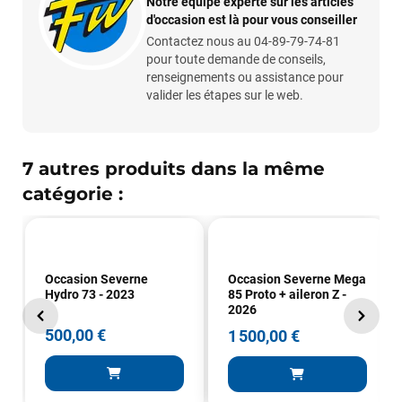
Notre équipe experte sur les articles
d'occasion est là pour vous conseiller
Contactez nous au 04-89-79-74-81
pour toute demande de conseils,
renseignements ou assistance pour
valider les étapes sur le web.
7 autres produits dans la même
François
il y a un mois
catégorie :
J’ai commandé un pack via leur site internet. À peine la
commande validée, le magasin m’a appelé pour confirmer
avec moi les caractéristiques des équipements, me conseiller
sur le matériel à choisir, et m’a même offert du matériel en
Occasion Severne
Occasion Severne Mega
plus. Niveau réactivité, c’est au top : la commande est partie
Hydro 73 - 2023
85 Proto + aileron Z -
le lendemain, et j’ai bien reçu tout le matériel dans un colis
2026
propre et soigné. Plus qu’à tester ça sur l’eau ! Je
500,00 €
1 500,00 €
recommande vivement ce magasin pour son
professionnalisme et sa réactivité.