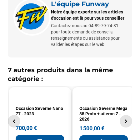
L'équipe Funway
Notre équipe experte sur les articles
d'occasion est là pour vous conseiller
Contactez nous au 04-89-79-74-81
pour toute demande de conseils,
renseignements ou assistance pour
valider les étapes sur le web.
7 autres produits dans la même
François
il y a un mois
catégorie :
J’ai commandé un pack via leur site internet. À peine la
commande validée, le magasin m’a appelé pour confirmer
avec moi les caractéristiques des équipements, me conseiller
sur le matériel à choisir, et m’a même offert du matériel en
plus. Niveau réactivité, c’est au top : la commande est partie
Occasion Severne Nano
Occasion Severne Mega
le lendemain, et j’ai bien reçu tout le matériel dans un colis
77 - 2023
85 Proto + aileron Z -
propre et soigné. Plus qu’à tester ça sur l’eau ! Je
2026
recommande vivement ce magasin pour son
700,00 €
1 500,00 €
professionnalisme et sa réactivité.