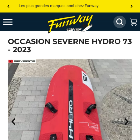
Les plus grandes marques sont chez Funway
Jusqu’à -75% de remise sur le windsurf, wingfoil, etc...
💰 Meilleur prix garanti — Moins cher ailleurs ? On s’aligne !
OCCASION SEVERNE HYDRO 73
Besoin de conseils de pro ? Appelle nous !
- 2023