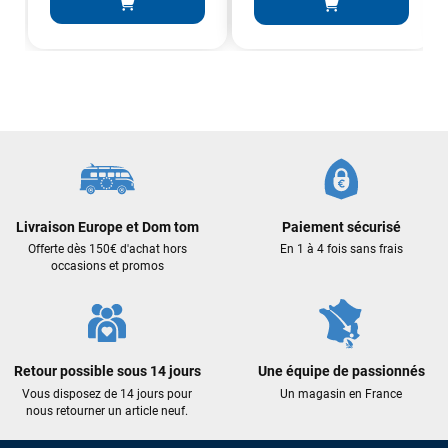
Sébastien BACHELIER
il y a un mois
Cela faisait 6 mois que je galérais à remplacer ma board eux
m'ont trouvé une pépite à laquelle je n'aurais jamais pensé !
Excellent conseil excellent prix et en plus super sympas. Merci
encore pour cette severne dyno !
Maronui RICHMOND
il y a 3 mois
J'ai acheté une voile d'occasion depuis Tahiti. Super service.
Livraison Europe et Dom tom
Paiement sécurisé
L'envoi a été rapide. La voile est arrivée en super état.
Offerte dès 150€ d'achat hors
En 1 à 4 fois sans frais
Mauruuru roa.
occasions et promos
VOIR TOUS LES AVIS
Retour possible sous 14 jours
Une équipe de passionnés
LAISSER UN AVIS
Vous disposez de 14 jours pour
Un magasin en France
nous retourner un article neuf.