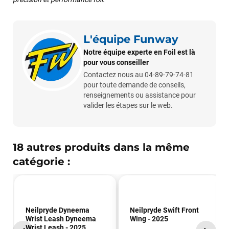
professionnalisme et sa réactivité.
Sébastien BACHELIER
il y a un mois
L'équipe Funway
Cela faisait 6 mois que je galérais à remplacer ma board eux
Notre équipe experte en Foil est là
m'ont trouvé une pépite à laquelle je n'aurais jamais pensé !
pour vous conseiller
Excellent conseil excellent prix et en plus super sympas. Merci
Contactez nous au 04-89-79-74-81
encore pour cette severne dyno !
pour toute demande de conseils,
renseignements ou assistance pour
valider les étapes sur le web.
Maronui RICHMOND
il y a 3 mois
J'ai acheté une voile d'occasion depuis Tahiti. Super service.
L'envoi a été rapide. La voile est arrivée en super état.
Mauruuru roa.
18 autres produits dans la même
catégorie :
VOIR TOUS LES AVIS
LAISSER UN AVIS
Neilpryde Dyneema
Neilpryde Swift Front
Wrist Leash Dyneema
Wing - 2025
Wrist Leash - 2025