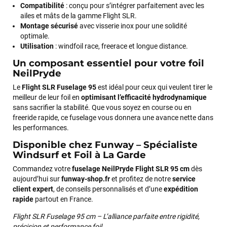
Compatibilité
: conçu pour s’intégrer parfaitement avec les
ailes et mâts de la gamme Flight SLR.
Montage sécurisé
avec visserie inox pour une solidité
optimale.
Utilisation
: windfoil race, freerace et longue distance.
Un composant essentiel pour votre foil
NeilPryde
Le
Flight SLR Fuselage 95
est idéal pour ceux qui veulent tirer le
meilleur de leur foil en
optimisant l’efficacité hydrodynamique
sans sacrifier la stabilité. Que vous soyez en course ou en
freeride rapide, ce fuselage vous donnera une avance nette dans
les performances.
François
il y a un mois
Disponible chez Funway – Spécialiste
J’ai commandé un pack via leur site internet. À peine la
Windsurf et Foil à La Garde
commande validée, le magasin m’a appelé pour confirmer
avec moi les caractéristiques des équipements, me conseiller
Commandez votre
fuselage NeilPryde Flight SLR 95 cm
dès
sur le matériel à choisir, et m’a même offert du matériel en
aujourd’hui sur
funway-shop.fr
et profitez de notre
service
plus. Niveau réactivité, c’est au top : la commande est partie
client expert
, de conseils personnalisés et d’une
expédition
le lendemain, et j’ai bien reçu tout le matériel dans un colis
rapide
partout en France.
propre et soigné. Plus qu’à tester ça sur l’eau ! Je
Flight SLR Fuselage 95 cm – L’alliance parfaite entre rigidité,
recommande vivement ce magasin pour son
précision et performance foil.