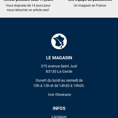
Vous disposez de 14 jours pour
Un magasin en France
J'ai acheté une voile d'occasion depuis Tahiti. Super service.
nous retourner un article neuf.
L'envoi a été rapide. La voile est arrivée en super état.
Mauruuru roa.
VOIR TOUS LES AVIS
LAISSER UN AVIS
LE MAGASIN
375 avenue Saint Just
83130 La Garde
Ouvert du lundi au samedi de
10h à 13h et de 14h30 à 19h00.
Voir l'itinéraire
INFOS
Livraison