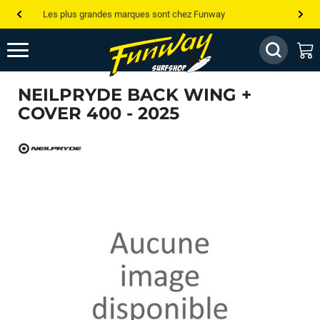
Les plus grandes marques sont chez Funway
Jusqu’à -75% de remise sur le windsurf, wingfoil, etc...
💰 Meilleur prix garanti — Moins cher ailleurs ? On s’aligne !
NEILPRYDE BACK WING +
Besoin de conseils de pro ? Appelle nous !
COVER 400 - 2025