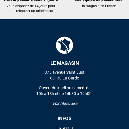
Vous disposez de 14 jours pour
Un magasin en France
J'ai acheté une voile d'occasion depuis Tahiti. Super service.
nous retourner un article neuf.
L'envoi a été rapide. La voile est arrivée en super état.
Mauruuru roa.
VOIR TOUS LES AVIS
LAISSER UN AVIS
LE MAGASIN
375 avenue Saint Just
83130 La Garde
Ouvert du lundi au samedi de
10h à 13h et de 14h30 à 19h00.
Voir l'itinéraire
INFOS
Livraison