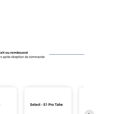
fait ou remboursé
rs après réception de commande
0
Select - S1 Pro Tahe
Select - Edge Pro