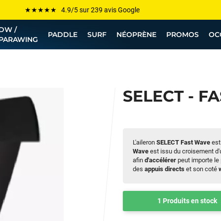
Les plus grandes marques sont chez Funway
DW /
Jusqu’à -75% de remise sur le windsurf, wingfoil, etc...
PADDLE
SURF
NÉOPRÈNE
PROMOS
OC
PARAWING
💰 Meilleur prix garanti — Moins cher ailleurs ? On s’aligne !
Besoin de conseils de pro ? Appelle nous !
SELECT - F
L'aileron
SELECT Fast Wave
est
Wave
est issu du croisement d
afin
d'accélérer
peut importe le
des
appuis
directs
et son coté
1 Produits en stock