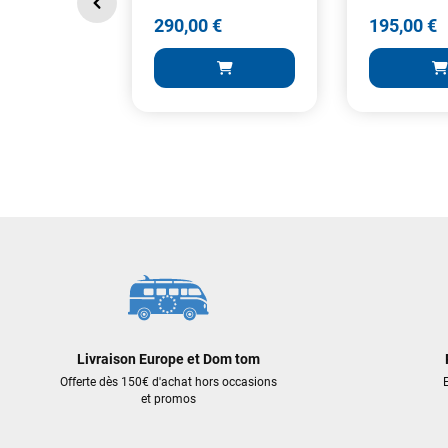
290,00 €
195,00 €
290,00 €
195,00 €
AJOUTER AU PANIER
AJOUT
Livraison Europe et Dom tom
Offerte dès 150€ d'achat hors occasions
E
et promos