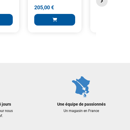
205,00 €
195,00 €
205,00 €
195,00 €
 AU PANIER
AJOUTER AU PANIER
AJOUTER A
 jours
Une équipe de passionnés
our nous
Un magasin en France
f.