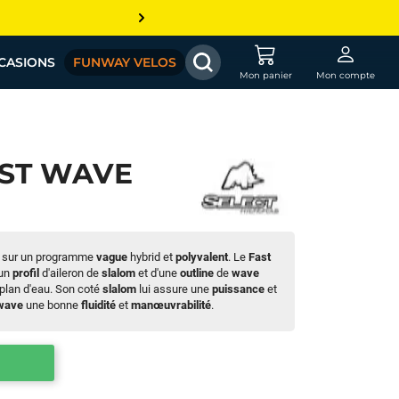
CASIONS
FUNWAY VELOS
Mon panier
Mon compte
AST WAVE
 sur un programme
vague
hybrid et
polyvalent
. Le
Fast
'un
profil
d'aileron de
slalom
et d'une
outline
de
wave
 plan d'eau. Son coté
slalom
lui assure une
puissance
et
wave
une bonne
fluidité
et
manœuvrabilité
.