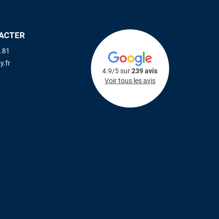
ACTER
.81
y.fr
4.9/5 sur
239 avis
Voir tous les avis