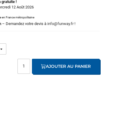
 gratuite !
ercredi 12 Août 2026
le en France métropolitaine
m
– Demandez votre devis à
info@funway.fr
!
AJOUTER AU PANIER