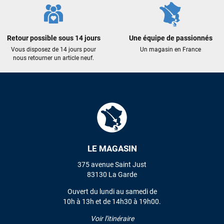
Maronui RICHMOND
il y a 3 mois
J'ai acheté une voile d'occasion depuis Tahiti. Super service.
Retour possible sous 14 jours
Une équipe de passionnés
L'envoi a été rapide. La voile est arrivée en super état.
Vous disposez de 14 jours pour
Un magasin en France
Mauruuru roa.
nous retourner un article neuf.
VOIR TOUS LES AVIS
LAISSER UN AVIS
LE MAGASIN
375 avenue Saint Just
83130 La Garde
Ouvert du lundi au samedi de
10h à 13h et de 14h30 à 19h00.
Voir l'itinéraire