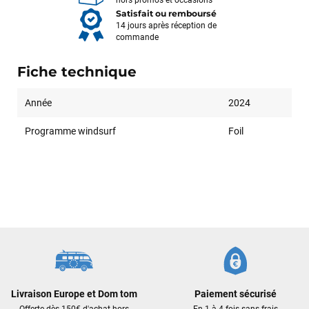
hors promos et occasions
Satisfait ou remboursé
14 jours après réception de
commande
Fiche technique
Année
2024
Programme windsurf
Foil
François
il y a un mois
J’ai commandé un pack via leur site internet. À peine la
commande validée, le magasin m’a appelé pour confirmer
avec moi les caractéristiques des équipements, me conseiller
sur le matériel à choisir, et m’a même offert du matériel en
Livraison Europe et Dom tom
Paiement sécurisé
plus. Niveau réactivité, c’est au top : la commande est partie