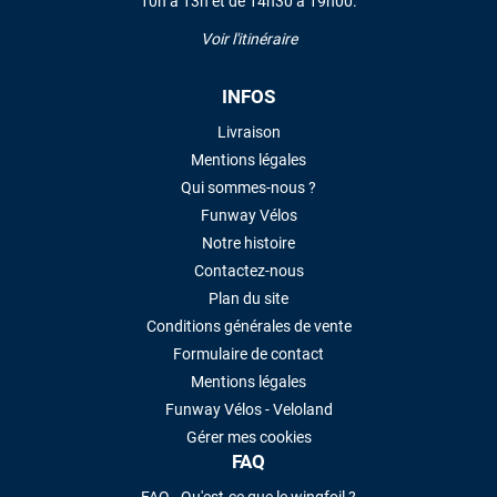
10h à 13h et de 14h30 à 19h00.
LAISSER UN AVIS
Voir l'itinéraire
INFOS
Livraison
Mentions légales
Qui sommes-nous ?
Funway Vélos
Notre histoire
Contactez-nous
Plan du site
Conditions générales de vente
Formulaire de contact
Mentions légales
Funway Vélos - Veloland
Gérer mes cookies
FAQ
FAQ - Qu'est-ce que le wingfoil ?