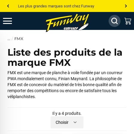
Les plus grandes marques sont chez Funway
Jusqu’à -75% de remise sur le windsurf, wingfoil, etc...
💰 Meilleur prix garanti — Moins cher ailleurs ? On s’aligne !
FMX
Besoin de conseils de pro ? Appelle nous !
Liste des produits de la
marque FMX
FMX est une marque de planche à voile fondée par un courreur
PWA mondialement connu, Finian Maynard. La philosophie de
FMX est de concevoir du matériel de très bonne qualité afin de
remporter des compétitions ou encore de satisfaire tous les
véliplanchistes.
Il y a 4 produits.
Choisir