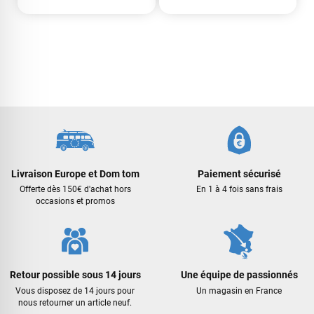
François
il y a un mois
Livraison Europe et Dom tom
Paiement sécurisé
J’ai commandé un pack via leur site internet. À peine la
Offerte dès 150€ d'achat hors
En 1 à 4 fois sans frais
commande validée, le magasin m’a appelé pour confirmer
occasions et promos
avec moi les caractéristiques des équipements, me conseiller
sur le matériel à choisir, et m’a même offert du matériel en
plus. Niveau réactivité, c’est au top : la commande est partie
le lendemain, et j’ai bien reçu tout le matériel dans un colis
propre et soigné. Plus qu’à tester ça sur l’eau ! Je
Retour possible sous 14 jours
Une équipe de passionnés
recommande vivement ce magasin pour son
Vous disposez de 14 jours pour
Un magasin en France
professionnalisme et sa réactivité.
nous retourner un article neuf.