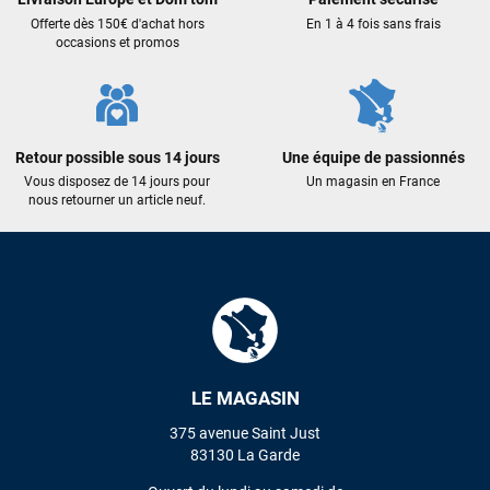
encore pour cette severne dyno !
Offerte dès 150€ d'achat hors
En 1 à 4 fois sans frais
occasions et promos
Maronui RICHMOND
il y a 3 mois
J'ai acheté une voile d'occasion depuis Tahiti. Super service.
L'envoi a été rapide. La voile est arrivée en super état.
Mauruuru roa.
Retour possible sous 14 jours
Une équipe de passionnés
Vous disposez de 14 jours pour
Un magasin en France
nous retourner un article neuf.
VOIR TOUS LES AVIS
LAISSER UN AVIS
LE MAGASIN
375 avenue Saint Just
83130 La Garde