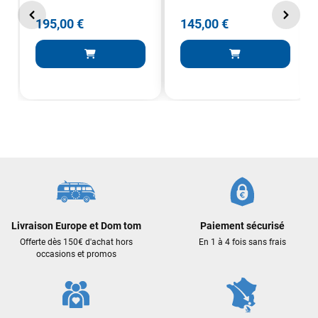
195,00 €
145,00 €
François
il y a un mois
J’ai commandé un pack via leur site internet. À peine la
commande validée, le magasin m’a appelé pour confirmer
avec moi les caractéristiques des équipements, me conseiller
sur le matériel à choisir, et m’a même offert du matériel en
plus. Niveau réactivité, c’est au top : la commande est partie
le lendemain, et j’ai bien reçu tout le matériel dans un colis
propre et soigné. Plus qu’à tester ça sur l’eau ! Je
recommande vivement ce magasin pour son
professionnalisme et sa réactivité.
Sébastien BACHELIER
il y a un mois
Livraison Europe et Dom tom
Paiement sécurisé
Cela faisait 6 mois que je galérais à remplacer ma board eux
Offerte dès 150€ d'achat hors
En 1 à 4 fois sans frais
m'ont trouvé une pépite à laquelle je n'aurais jamais pensé !
occasions et promos
Excellent conseil excellent prix et en plus super sympas. Merci
encore pour cette severne dyno !