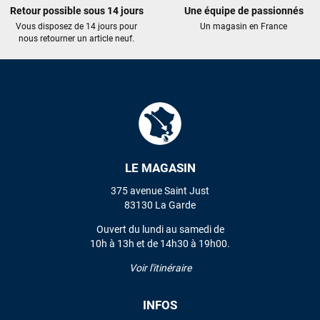
Maronui RICHMOND
il y a 3 mois
Retour possible sous 14 jours
Une équipe de passionnés
J'ai acheté une voile d'occasion depuis Tahiti. Super service.
Vous disposez de 14 jours pour
Un magasin en France
L'envoi a été rapide. La voile est arrivée en super état.
nous retourner un article neuf.
Mauruuru roa.
VOIR TOUS LES AVIS
LAISSER UN AVIS
LE MAGASIN
375 avenue Saint Just
83130 La Garde
Ouvert du lundi au samedi de
10h à 13h et de 14h30 à 19h00.
Voir l'itinéraire
INFOS