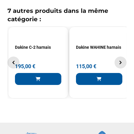
7 autres produits dans la même
catégorie :
François
il y a un mois
Dakine C-2 harnais
Dakine WAHINE harnais
J’ai commandé un pack via leur site internet. À peine la
commande validée, le magasin m’a appelé pour confirmer
avec moi les caractéristiques des équipements, me conseiller
195,00 €
115,00 €
sur le matériel à choisir, et m’a même offert du matériel en
plus. Niveau réactivité, c’est au top : la commande est partie
le lendemain, et j’ai bien reçu tout le matériel dans un colis
propre et soigné. Plus qu’à tester ça sur l’eau ! Je
recommande vivement ce magasin pour son
professionnalisme et sa réactivité.
Sébastien BACHELIER
il y a un mois
Cela faisait 6 mois que je galérais à remplacer ma board eux
m'ont trouvé une pépite à laquelle je n'aurais jamais pensé !