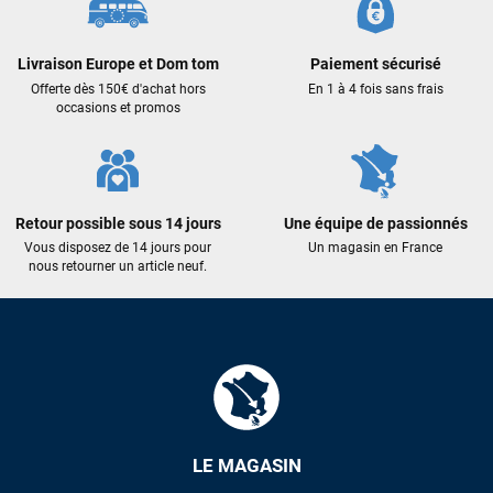
Excellent conseil excellent prix et en plus super sympas. Merci
encore pour cette severne dyno !
Livraison Europe et Dom tom
Paiement sécurisé
Offerte dès 150€ d'achat hors
En 1 à 4 fois sans frais
Maronui RICHMOND
il y a 3 mois
occasions et promos
J'ai acheté une voile d'occasion depuis Tahiti. Super service.
L'envoi a été rapide. La voile est arrivée en super état.
Mauruuru roa.
Retour possible sous 14 jours
Une équipe de passionnés
Vous disposez de 14 jours pour
Un magasin en France
VOIR TOUS LES AVIS
nous retourner un article neuf.
LAISSER UN AVIS
LE MAGASIN