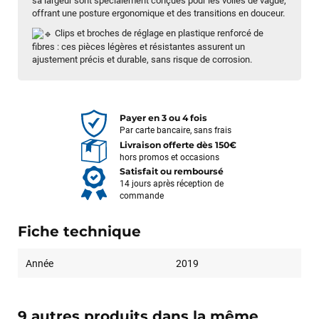
sa largeur sont spécialement conçues pour les voiles de vague,
offrant une posture ergonomique et des transitions en douceur.
Clips et broches de réglage en plastique renforcé de
fibres : ces pièces légères et résistantes assurent un
ajustement précis et durable, sans risque de corrosion.
Payer en 3 ou 4 fois
Par carte bancaire, sans frais
Livraison offerte dès 150€
hors promos et occasions
Satisfait ou remboursé
14 jours après réception de
commande
Fiche technique
François
il y a un mois
Année
2019
J’ai commandé un pack via leur site internet. À peine la
commande validée, le magasin m’a appelé pour confirmer
avec moi les caractéristiques des équipements, me conseiller
sur le matériel à choisir, et m’a même offert du matériel en
9 autres produits dans la même