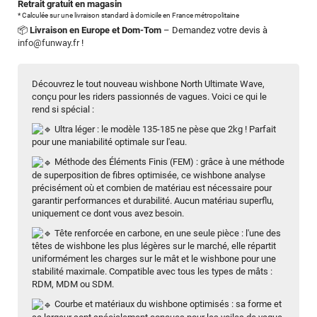
Retrait gratuit en magasin
* Calculée sur une livraison standard à domicile en France métropolitaine
📦
Livraison en Europe et Dom-Tom
– Demandez votre devis à
info@funway.fr
!
Découvrez le tout nouveau wishbone North Ultimate Wave,
conçu pour les riders passionnés de vagues. Voici ce qui le
rend si spécial :
Ultra léger : le modèle 135-185 ne pèse que 2kg ! Parfait
pour une maniabilité optimale sur l'eau.
Méthode des Éléments Finis (FEM) : grâce à une méthode
de superposition de fibres optimisée, ce wishbone analyse
précisément où et combien de matériau est nécessaire pour
garantir performances et durabilité. Aucun matériau superflu,
uniquement ce dont vous avez besoin.
Tête renforcée en carbone, en une seule pièce : l'une des
têtes de wishbone les plus légères sur le marché, elle répartit
uniformément les charges sur le mât et le wishbone pour une
stabilité maximale. Compatible avec tous les types de mâts :
RDM, MDM ou SDM.
Courbe et matériaux du wishbone optimisés : sa forme et