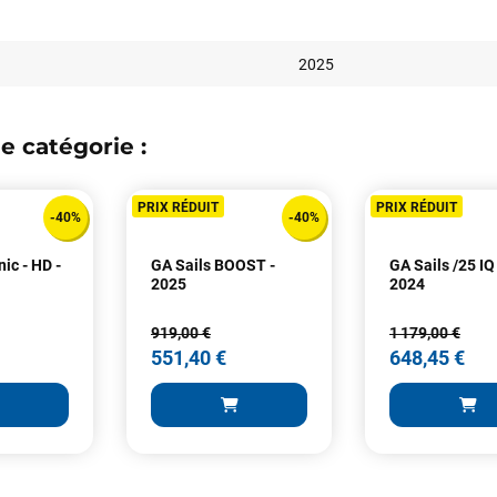
2025
e catégorie :
Votre satisfaction est notre priorité !
PRIX RÉDUIT
PRIX RÉDUIT
-40%
-40%
Découvrez quelques uns de vos
commentaires laissés sur Google
ic - HD -
GA Sails BOOST -
GA Sails /25 IQ
2025
2024
François
il y a un mois
919,00 €
1 179,00 €
J’ai commandé un pack via leur site internet. À peine la commande
551,40 €
648,45 €
validée, le magasin m’a appelé pour confirmer avec moi les
caractéristiques des équipements, me conseiller sur le matériel à choisir,
et m’a même offert du matériel en plus. Niveau réactivité, c’est au top :
la commande est partie le lendemain, et j’ai bien reçu tout le matériel
dans un colis propre et soigné. Plus qu’à tester ça sur l’eau ! Je
recommande vivement ce magasin pour son professionnalisme et sa