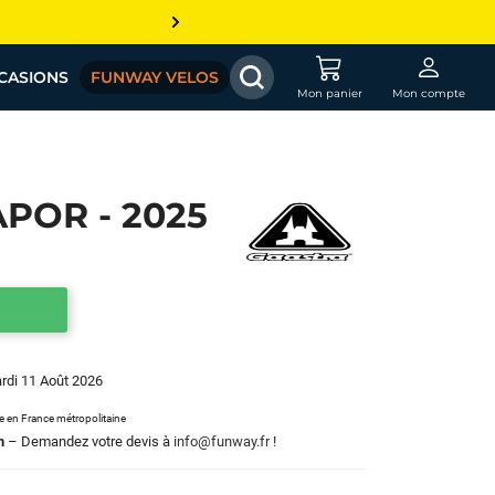
CASIONS
FUNWAY VELOS
Mon panier
Mon compte
APOR - 2025
ardi 11 Août 2026
le en France métropolitaine
m
– Demandez votre devis à
info@funway.fr
!