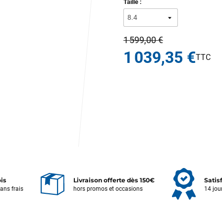
Taille :
1 599,00 €
1 039,35 €
ois
Livraison offerte dès 150€
Satis
sans frais
hors promos et occasions
14 jou