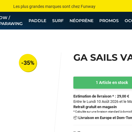
Les plus grandes marques sont chez Funway
DW /
Jusqu’à -75% de remise sur le windsurf, wingfoil, etc...
PADDLE
SURF
NÉOPRÈNE
PROMOS
OC
PARAWING
💰 Meilleur prix garanti — Moins cher ailleurs ? On s’aligne !
Besoin de conseils de pro ? Appelle nous !
GA SAILS V
-35%
1 Article en stock
Estimation de livraison * : 29,00 €
Entre le Lundi 10 Août 2026 et le M
Retrait gratuit en magasin
* Calculée sur une livraison standard à domici
📦
Livraison en Europe et Dom-To