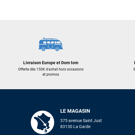
919,00 €
969,00 €
551,40 €
581,40 €
AJOUTER AU PANIER
AJOUT
Livraison Europe et Dom tom
Offerte dès 150€ d'achat hors occasions
E
et promos
LE MAGASIN
375 avenue Saint Just
83130 La Garde