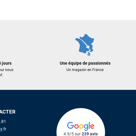
1 049,00 €
819,00 €
681,85 €
491,40 €
 AU PANIER
AJOUTER AU PANIER
AJOUTER A
 jours
Une équipe de passionnés
our nous
Un magasin en France
f.
ACTER
.81
y.fr
4.9/5 sur
239 avis