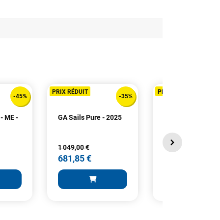
PRIX RÉDUIT
PRIX RÉDUIT
-45%
-35%
 - ME -
GA Sails Pure - 2025
GA Sails Hybrid - 
2025
1 049,00 €
819,00 €
681,85 €
491,40 €