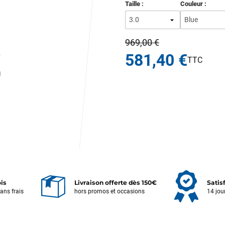
Taille :
Couleur :
969,00 €
581,40 €
ois
Livraison offerte dès 150€
Satis
sans frais
hors promos et occasions
14 jou