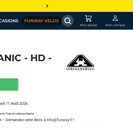
CASIONS
FUNWAY VELOS
Mon panier
Mon compte
NIC - HD -
ardi 11 Août 2026
le en France métropolitaine
m
– Demandez votre devis à
info@funway.fr
!