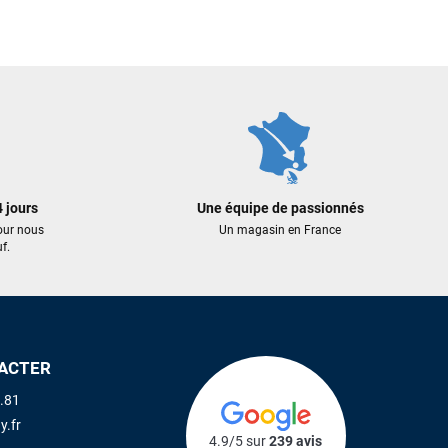
819,00 €
929,00 €
491,40 €
557,40 €
 AU PANIER
AJOUTER AU PANIER
AJOUTER A
 jours
Une équipe de passionnés
our nous
Un magasin en France
f.
ACTER
.81
y.fr
4.9/5 sur
239 avis