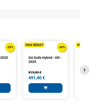
PRIX RÉDUIT
PRIX RÉDUIT
-35%
-40%
- 2025
GA Sails Hybrid - HD -
GA Sails Matrix -
2025
819,00 €
929,00 €
491,40 €
557,40 €