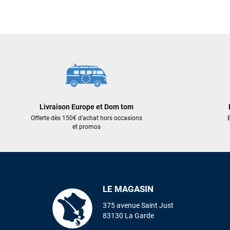
919,00 €
919,00 €
551,40 €
551,40 €
AJOUTER AU PANIER
AJOUT
Livraison Europe et Dom tom
Offerte dès 150€ d'achat hors occasions
E
et promos
LE MAGASIN
375 avenue Saint Just
83130 La Garde