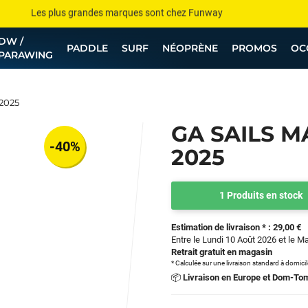
Les plus grandes marques sont chez Funway
DW /
Jusqu’à -75% de remise sur le windsurf, wingfoil, etc...
PADDLE
SURF
NÉOPRÈNE
PROMOS
OC
PARAWING
💰 Meilleur prix garanti — Moins cher ailleurs ? On s’aligne !
Besoin de conseils de pro ? Appelle nous !
 2025
GA SAILS MA
-40%
2025
1 Produits en stock
Estimation de livraison * : 29,00 €
Entre le Lundi 10 Août 2026 et le M
Retrait gratuit en magasin
* Calculée sur une livraison standard à domici
📦
Livraison en Europe et Dom-To