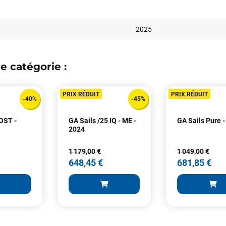
2025
e catégorie :
Votre satisfaction est notre priorité !
PRIX RÉDUIT
PRIX RÉDUIT
-40%
-45%
Découvrez quelques uns de vos
commentaires laissés sur Google
OST -
GA Sails /25 IQ - ME -
GA Sails Pure 
2024
François
il y a un mois
1 179,00 €
1 049,00 €
J’ai commandé un pack via leur site internet. À peine la commande
648,45 €
681,85 €
validée, le magasin m’a appelé pour confirmer avec moi les
caractéristiques des équipements, me conseiller sur le matériel à choisir,
et m’a même offert du matériel en plus. Niveau réactivité, c’est au top :
la commande est partie le lendemain, et j’ai bien reçu tout le matériel
dans un colis propre et soigné. Plus qu’à tester ça sur l’eau ! Je
recommande vivement ce magasin pour son professionnalisme et sa