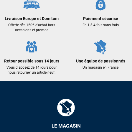
Excellent conseil excellent prix et en plus super sympas. Merci
encore pour cette severne dyno !
Livraison Europe et Dom tom
Paiement sécurisé
Offerte dès 150€ d'achat hors
En 1 à 4 fois sans frais
Maronui RICHMOND
il y a 3 mois
occasions et promos
J'ai acheté une voile d'occasion depuis Tahiti. Super service.
L'envoi a été rapide. La voile est arrivée en super état.
Mauruuru roa.
Retour possible sous 14 jours
Une équipe de passionnés
Vous disposez de 14 jours pour
Un magasin en France
VOIR TOUS LES AVIS
nous retourner un article neuf.
LAISSER UN AVIS
LE MAGASIN