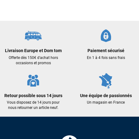
Cela faisait 6 mois que je galérais à remplacer ma board eux
m'ont trouvé une pépite à laquelle je n'aurais jamais pensé !
Excellent conseil excellent prix et en plus super sympas. Merci
encore pour cette severne dyno !
Maronui RICHMOND
il y a 3 mois
Livraison Europe et Dom tom
Paiement sécurisé
J'ai acheté une voile d'occasion depuis Tahiti. Super service.
Offerte dès 150€ d'achat hors
En 1 à 4 fois sans frais
L'envoi a été rapide. La voile est arrivée en super état.
occasions et promos
Mauruuru roa.
VOIR TOUS LES AVIS
Retour possible sous 14 jours
Une équipe de passionnés
Vous disposez de 14 jours pour
Un magasin en France
LAISSER UN AVIS
nous retourner un article neuf.