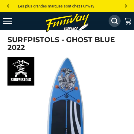
Les plus grandes marques sont chez Funway
Jusqu’à -75% de remise sur le windsurf, wingfoil, etc...
💰 Meilleur prix garanti — Moins cher ailleurs ? On s’aligne !
SURFPISTOLS - GHOST BLUE
Besoin de conseils de pro ? Appelle nous !
2022