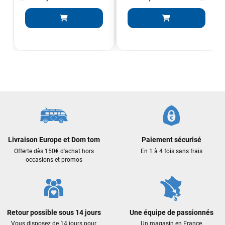
J'ai acheté une voile d'occasion depuis Tahiti. Super service.
L'envoi a été rapide. La voile est arrivée en super état.
Mauruuru roa.
VOIR TOUS LES AVIS
LAISSER UN AVIS
Livraison Europe et Dom tom
Paiement sécurisé
Offerte dès 150€ d'achat hors
En 1 à 4 fois sans frais
occasions et promos
Retour possible sous 14 jours
Une équipe de passionnés
Vous disposez de 14 jours pour
Un magasin en France