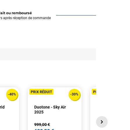
fait ou remboursé
rs après réception de commande
PRIX RÉDUIT
PRIX RÉDUIT
-40%
-30%
rid
Duotone - Sky Air
Duotone - Skybrid
2025
2025
999,00 €
1 599,00 €