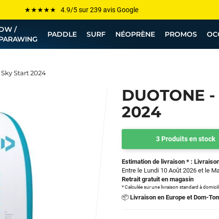
Les plus grandes marques sont chez Funway
DW /
Jusqu’à -75% de remise sur le windsurf, wingfoil, etc...
PADDLE
SURF
NÉOPRÈNE
PROMOS
OC
PARAWING
💰 Meilleur prix garanti — Moins cher ailleurs ? On s’aligne !
Besoin de conseils de pro ? Appelle nous !
 Sky Start 2024
DUOTONE - 
2024
3 Produits en stock
Estimation de livraison * : Livraison
Entre le Lundi 10 Août 2026 et le M
Retrait gratuit en magasin
* Calculée sur une livraison standard à domici
📦
Livraison en Europe et Dom-To