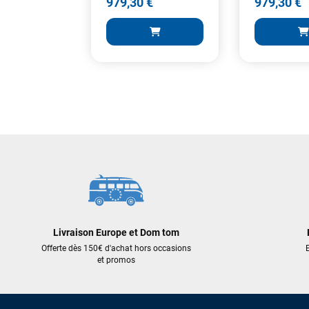
979,30 €
979,30 €
1 399,00 €
1 399,00 €
979,30 €
979,30 €
AJOUTER AU PANIER
AJOUT
Livraison Europe et Dom tom
Offerte dès 150€ d'achat hors occasions
E
et promos