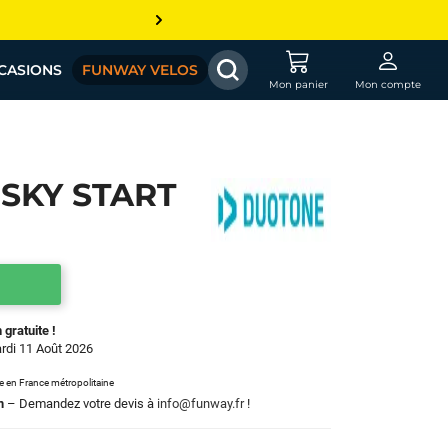
CASIONS
FUNWAY VELOS
Mon panier
Mon compte
SKY START
 gratuite !
ardi 11 Août 2026
le en France métropolitaine
m
– Demandez votre devis à
info@funway.fr
!