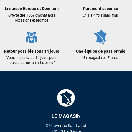
Excellent conseil excellent prix et en plus super sympas. Merci
encore pour cette severne dyno !
Livraison Europe et Dom tom
Paiement sécurisé
Offerte dès 150€ d'achat hors
En 1 à 4 fois sans frais
occasions et promos
Maronui RICHMOND
il y a 3 mois
J'ai acheté une voile d'occasion depuis Tahiti. Super service.
L'envoi a été rapide. La voile est arrivée en super état.
Mauruuru roa.
Retour possible sous 14 jours
Une équipe de passionnés
Vous disposez de 14 jours pour
Un magasin en France
nous retourner un article neuf.
VOIR TOUS LES AVIS
LAISSER UN AVIS
LE MAGASIN
375 avenue Saint Just
83130 La Garde