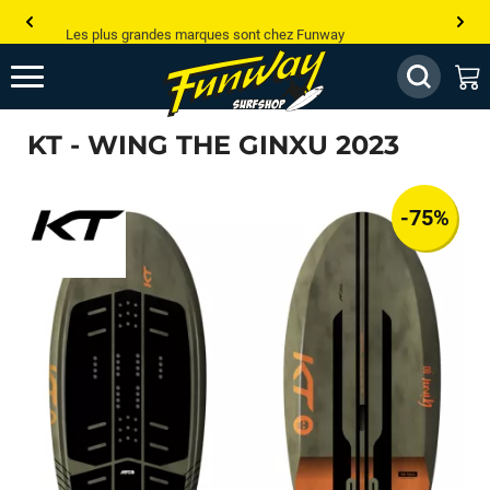
Les plus grandes marques sont chez Funway
Jusqu’à -75% de remise sur le windsurf, wingfoil, etc...
💰 Meilleur prix garanti — Moins cher ailleurs ? On s’aligne !
KT - WING THE GINXU 2023
Besoin de conseils de pro ? Appelle nous !
-75%