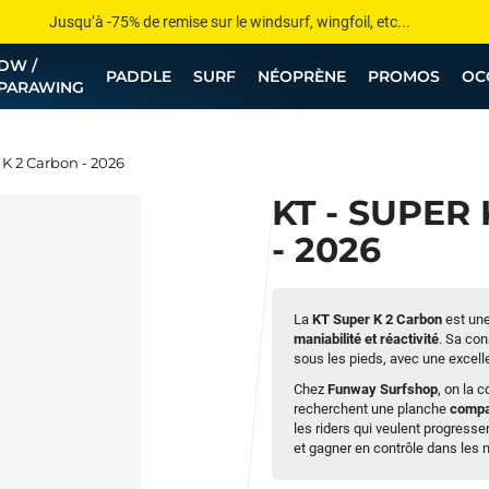
Jusqu’à -75% de remise sur le windsurf, wingfoil, etc...
DW /
💰 Meilleur prix garanti — Moins cher ailleurs ? On s’aligne !
PADDLE
SURF
NÉOPRÈNE
PROMOS
OC
PARAWING
Besoin de conseils de pro ? Appelle nous !
 K 2 Carbon - 2026
KT - SUPER
- 2026
La
KT Super K 2 Carbon
est une
maniabilité et réactivité
. Sa con
sous les pieds, avec une excellen
Chez
Funway Surfshop
, on la c
recherchent une planche
compa
les riders qui veulent progresser
et gagner en contrôle dans les