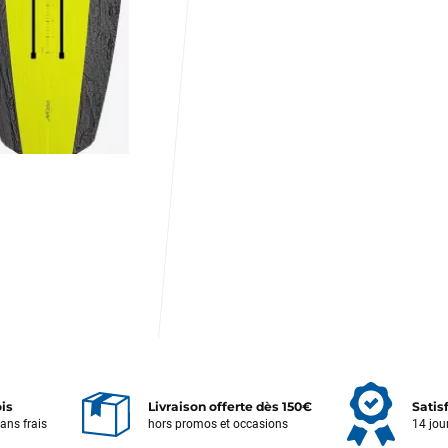
ois
Livraison offerte dès 150€
Satis
sans frais
hors promos et occasions
14 jou