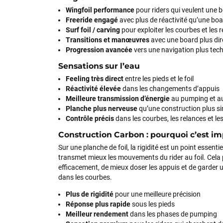
Wingfoil performance
pour riders qui veulent une 
Freeride engagé
avec plus de réactivité qu’une bo
Surf foil / carving
pour exploiter les courbes et les 
Transitions et manœuvres
avec une board plus dir
Progression avancée
vers une navigation plus tech
Sensations sur l’eau
Feeling très direct
entre les pieds et le foil
Réactivité élevée
dans les changements d’appuis
Meilleure transmission d’énergie
au pumping et au
Planche plus nerveuse
qu’une construction plus si
Contrôle précis
dans les courbes, les relances et les
Construction Carbon : pourquoi c’est im
Sur une planche de foil, la rigidité est un point essent
transmet mieux les mouvements du rider au foil. Cela
efficacement, de mieux doser les appuis et de garder 
dans les courbes.
Plus de rigidité
pour une meilleure précision
Réponse plus rapide
sous les pieds
Meilleur rendement
dans les phases de pumping