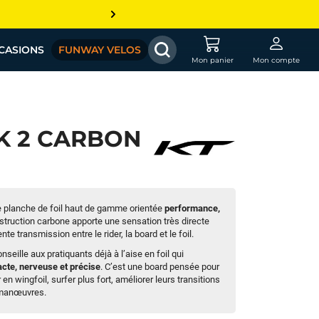
CASIONS
FUNWAY VELOS
Mon panier
Mon compte
 K 2 CARBON
 planche de foil haut de gamme orientée
performance,
struction carbone apporte une sensation très directe
te transmission entre le rider, la board et le foil.
onseille aux pratiquants déjà à l’aise en foil qui
cte, nerveuse et précise
. C’est une board pensée pour
 en wingfoil, surfer plus fort, améliorer leurs transitions
 manœuvres.