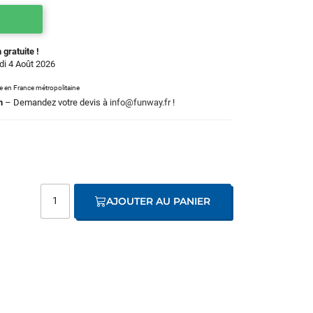
 gratuite !
rdi 4 Août 2026
le en France métropolitaine
m
– Demandez votre devis à
info@funway.fr
!
AJOUTER AU PANIER