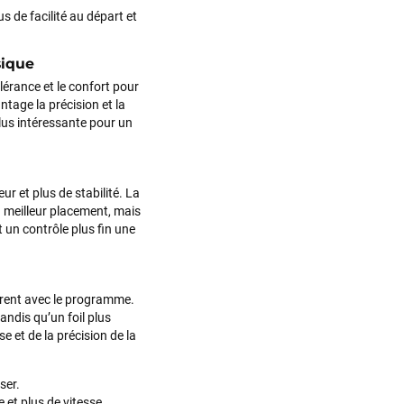
us de facilité au départ et
sique
olérance et le confort pour
ntage la précision et la
plus intéressante pour un
r et plus de stabilité. La
 meilleur placement, mais
t un contrôle plus fin une
érent avec le programme.
tandis qu’un foil plus
se et de la précision de la
ser.
 et plus de vitesse.