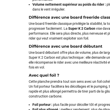
Volume nettement supérieur au poids du rider :
pl
dans le vent irrégulier.
Différence avec une board freeride clas
Une board freeride classique privilégie la stabilité, la t
progresser facilement. La
Super K 2 Carbon
vise dava
performance. Elle sera plus directe, plus nerveuse et 
rider qui veut vraiment exploiter son foil.
Différence avec une board débutant
Une board débutant offre plus de volume, plus de largeu
Super K 2 Carbon est plus technique : elle demande un
elle récompense le rider avec une meilleure réactivité e
fois en vol.
Avec quel foil ?
Cette planche prendra tout son sens avec un foil coh
Un foil porteur facilitera les décollages et le pumping, 
rapide et plus allongé permettra de tirer parti de la glis
construction carbone.
Foil porteur :
plus facile pour décoller tôt et progres
Foil plus allongé :
meilleur rendement, plus de glisse