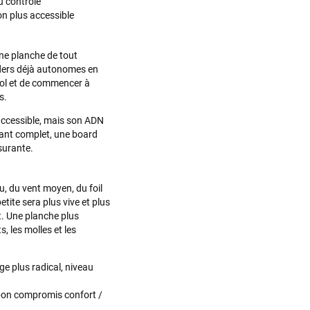
u contrôle
trouvé une pépite à laquelle je n'aurais jamais pensé ! Excellent conseil
n plus accessible
excellent prix et en plus super sympas. Merci encore pour cette severne
dyno !
ne planche de tout
iders déjà autonomes en
Maronui RICHMOND
il y a 2 mois
 vol et de commencer à
s.
J'ai acheté une voile d'occasion depuis Tahiti. Super service. L'envoi a
été rapide. La voile est arrivée en super état. Mauruuru roa.
 accessible, mais son ADN
tant complet, une board
surante.
VOIR TOUS LES AVIS
LAISSER UN AVIS
u, du vent moyen, du foil
tite sera plus vive et plus
. Une planche plus
, les molles et les
e plus radical, niveau
on compromis confort /