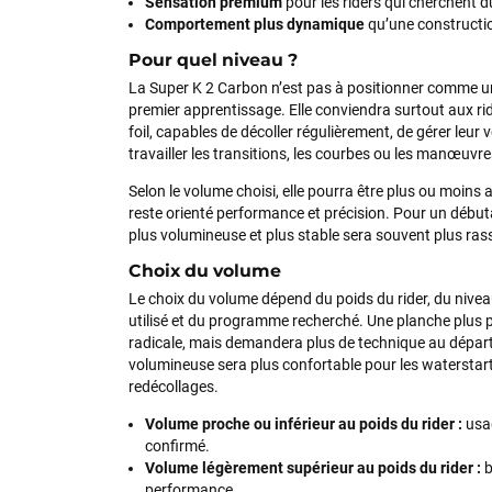
Sensation premium
pour les riders qui cherchent d
Comportement plus dynamique
qu’une constructio
Pour quel niveau ?
La Super K 2 Carbon n’est pas à positionner comme u
premier apprentissage. Elle conviendra surtout aux r
foil, capables de décoller régulièrement, de gérer leur
travailler les transitions, les courbes ou les manœuvre
Selon le volume choisi, elle pourra être plus ou moins
reste orienté performance et précision. Pour un débu
plus volumineuse et plus stable sera souvent plus ras
Choix du volume
Le choix du volume dépend du poids du rider, du nivea
utilisé et du programme recherché. Une planche plus pe
radicale, mais demandera plus de technique au départ
volumineuse sera plus confortable pour les waterstarts
redécollages.
Volume proche ou inférieur au poids du rider :
usag
confirmé.
Volume légèrement supérieur au poids du rider :
b
performance.