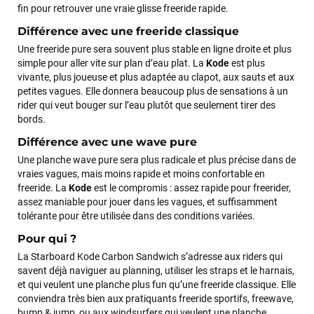
fin pour retrouver une vraie glisse freeride rapide.
Différence avec une freeride classique
VOIR TOUS LES AVIS
Une freeride pure sera souvent plus stable en ligne droite et plus
simple pour aller vite sur plan d’eau plat. La
Kode
est plus
vivante, plus joueuse et plus adaptée au clapot, aux sauts et aux
LAISSER UN AVIS
petites vagues. Elle donnera beaucoup plus de sensations à un
rider qui veut bouger sur l’eau plutôt que seulement tirer des
bords.
Différence avec une wave pure
Une planche wave pure sera plus radicale et plus précise dans de
vraies vagues, mais moins rapide et moins confortable en
freeride. La
Kode
est le compromis : assez rapide pour freerider,
assez maniable pour jouer dans les vagues, et suffisamment
tolérante pour être utilisée dans des conditions variées.
Pour qui ?
La Starboard Kode Carbon Sandwich s’adresse aux riders qui
savent déjà naviguer au planning, utiliser les straps et le harnais,
et qui veulent une planche plus fun qu’une freeride classique. Elle
conviendra très bien aux pratiquants freeride sportifs, freewave,
bump & jump, ou aux windsurfers qui veulent une planche