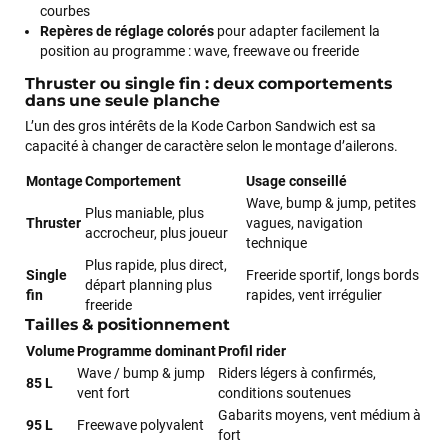
courbes
Repères de réglage colorés
pour adapter facilement la
position au programme : wave, freewave ou freeride
Thruster ou single fin : deux comportements
dans une seule planche
L’un des gros intérêts de la Kode Carbon Sandwich est sa
capacité à changer de caractère selon le montage d’ailerons.
Montage
Comportement
Usage conseillé
Wave, bump & jump, petites
Plus maniable, plus
Thruster
vagues, navigation
accrocheur, plus joueur
technique
Plus rapide, plus direct,
Single
Freeride sportif, longs bords
départ planning plus
fin
rapides, vent irrégulier
freeride
Tailles & positionnement
Volume
Programme dominant
Profil rider
Wave / bump & jump
Riders légers à confirmés,
85 L
vent fort
conditions soutenues
François
il y a un mois
Gabarits moyens, vent médium à
95 L
Freewave polyvalent
fort
J’ai commandé un pack via leur site internet. À peine la