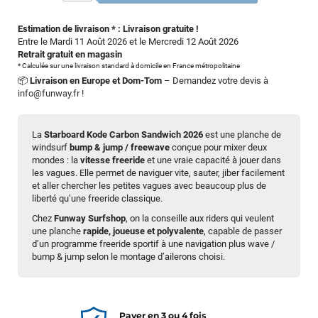
Estimation de livraison * : Livraison gratuite !
Entre le Mardi 11 Août 2026 et le Mercredi 12 Août 2026
Retrait gratuit en magasin
* Calculée sur une livraison standard à domicile en France métropolitaine
📦
Livraison en Europe et Dom-Tom
– Demandez votre devis à
info@funway.fr
!
La
Starboard Kode Carbon Sandwich 2026
est une planche de
windsurf
bump & jump / freewave
conçue pour mixer deux
mondes : la
vitesse freeride
et une vraie capacité à jouer dans
les vagues. Elle permet de naviguer vite, sauter, jiber facilement
et aller chercher les petites vagues avec beaucoup plus de
liberté qu’une freeride classique.
Chez
Funway Surfshop
, on la conseille aux riders qui veulent
une planche
rapide, joueuse et polyvalente
, capable de passer
d’un programme freeride sportif à une navigation plus wave /
bump & jump selon le montage d’ailerons choisi.
Payer en 3 ou 4 fois