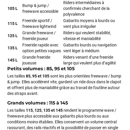
Riders intermédiaires à
commande validée, le magasin m’a appelé pour confirmer
Bump & jump /
105 L
confirmés cherchant de la
avec moi les caractéristiques des équipements, me conseiller
freewave accessible
polyvalence
sur le matériel à choisir, et m’a même offert du matériel en
Freeride sportif /
Gabarits moyens à lourds ou
plus. Niveau réactivité, c’est au top : la commande est partie
115 L
freewave lightwind
vent plus irrégulier
le lendemain, et j’ai bien reçu tout le matériel dans un colis
propre et soigné. Plus qu’à tester ça sur l’eau ! Je
Grande freewave /
Riders qui veulent stabilité,
125 L
recommande vivement ce magasin pour son
freeride joueur
vitesse et maniabilité
professionnalisme et sa réactivité.
Freeride rapide avec
Gabarits lourds ou navigation
135 L
option petites vagues
vent léger à médium
Grande freeride
Riders venant d’une freeride
145 L
Sébastien BACHELIER
il y a un mois
joueuse
large qui veulent plus d’agilité
Petits volumes : 85, 95 et 105
Cela faisait 6 mois que je galérais à remplacer ma board eux
Les tailles
85, 95 et 105
sont les plus orientées freewave / bump
m'ont trouvé une pépite à laquelle je n'aurais jamais pensé !
& jump. Elles accélèrent vite, gardent un ride doux dans le clapot
Excellent conseil excellent prix et en plus super sympas. Merci
et offrent plus de maniabilité grâce au travail de l’outline autour
encore pour cette severne dyno !
des straps avant.
Grands volumes : 115 à 145
Maronui RICHMOND
il y a 3 mois
Les tailles
115, 125, 135 et 145
rendent le programme wave /
J'ai acheté une voile d'occasion depuis Tahiti. Super service.
freewave plus accessible aux gabarits plus lourds ou aux
L'envoi a été rapide. La voile est arrivée en super état.
conditions moins établies. Elles conservent un volume central
Mauruuru roa.
rassurant, des rails réactifs et la possibilité de passer en single