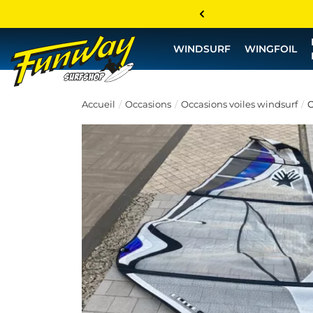
WINDSURF
WINGFOIL
Accueil
Occasions
Occasions voiles windsurf
O