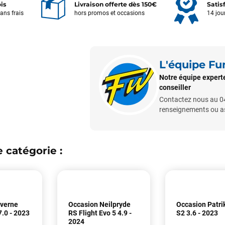
ois
Livraison offerte dès 150€
Satis
sans frais
hors promos et occasions
14 jou
L'équipe F
Notre équipe experte 
conseiller
Contactez nous au 04
renseignements ou ass
Votre satisfaction est notre priorité !
Découvrez quelques uns de vos
commentaires laissés sur Google
 catégorie :
François
il y a un mois
J’ai commandé un pack via leur site internet. À peine la commande
validée, le magasin m’a appelé pour confirmer avec moi les
everne
Occasion Neilpryde
Occasion Patrik
caractéristiques des équipements, me conseiller sur le matériel à choisir,
7.0 - 2023
RS Flight Evo 5 4.9 -
S2 3.6 - 2023
2024
et m’a même offert du matériel en plus. Niveau réactivité, c’est au top :