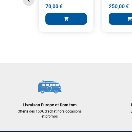
70,00 €
250,00 €
70,00 €
250,00 €
AJOUTER AU PANIER
AJOUT
Livraison Europe et Dom tom
Offerte dès 150€ d'achat hors occasions
E
et promos