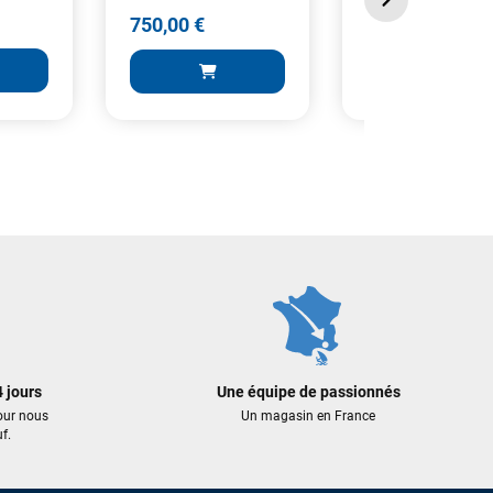
490,00 €
750,00 €
490,00 €
750,00 €
 AU PANIER
AJOUTER A
AJOUTER AU PANIER
 jours
Une équipe de passionnés
our nous
Un magasin en France
f.