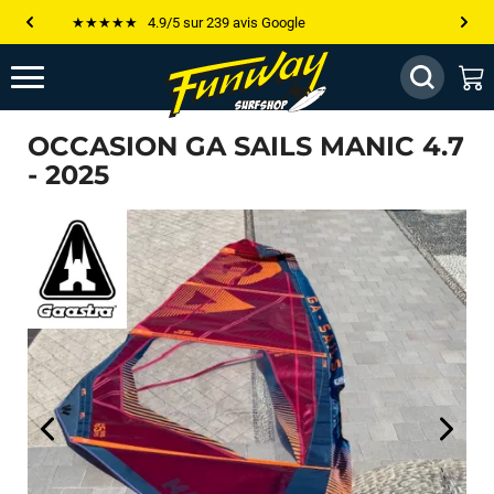
Les plus grandes marques sont chez Funway
Jusqu’à -75% de remise sur le windsurf, wingfoil, etc...
💰 Meilleur prix garanti — Moins cher ailleurs ? On s’aligne !
OCCASION GA SAILS MANIC 4.7
- 2025
Besoin de conseils de pro ? Appelle nous !