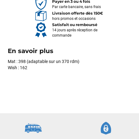
Payer en 3 ou 4 fois
Par carte bancaire, sans frais
Livraison offerte dès 150€
hors promos et occasions
Satisfait ou remboursé
14 jours après réception de
commande
En savoir plus
Mat : 398 (adaptable sur un 370 rdm)
Wish : 162
François
il y a un mois
J’ai commandé un pack via leur site internet. À peine la
commande validée, le magasin m’a appelé pour confirmer
avec moi les caractéristiques des équipements, me conseiller
sur le matériel à choisir, et m’a même offert du matériel en