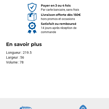
Payer en 3 ou 4 fois
Par carte bancaire, sans frais
Livraison offerte dès 150€
hors promos et occasions
Satisfait ou remboursé
14 jours après réception de
commande
En savoir plus
Longueur : 219.5
Largeur : 56
Volume : 78
François
il y a un mois
J’ai commandé un pack via leur site internet. À peine la
commande validée, le magasin m’a appelé pour confirmer
avec moi les caractéristiques des équipements, me conseiller