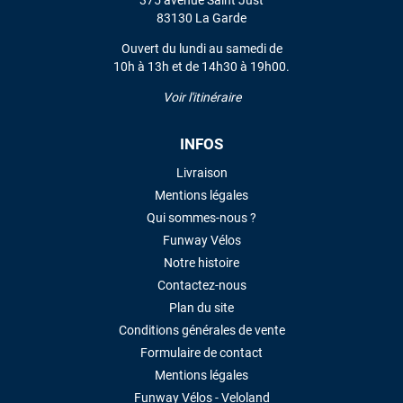
375 avenue Saint Just
VOIR TOUS LES AVIS
83130 La Garde
Ouvert du lundi au samedi de
LAISSER UN AVIS
10h à 13h et de 14h30 à 19h00.
Voir l'itinéraire
INFOS
Livraison
Mentions légales
Qui sommes-nous ?
Funway Vélos
Notre histoire
Contactez-nous
Plan du site
Conditions générales de vente
Formulaire de contact
Mentions légales
Funway Vélos - Veloland