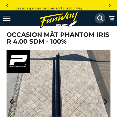
Les plus grandes marques sont chez Funway
Jusqu’à -75% de remise sur le windsurf, wingfoil, etc...
💰 Meilleur prix garanti — Moins cher ailleurs ? On s’aligne !
OCCASION MÂT PHANTOM IRIS
Besoin de conseils de pro ? Appelle nous !
R 4.00 SDM - 100%