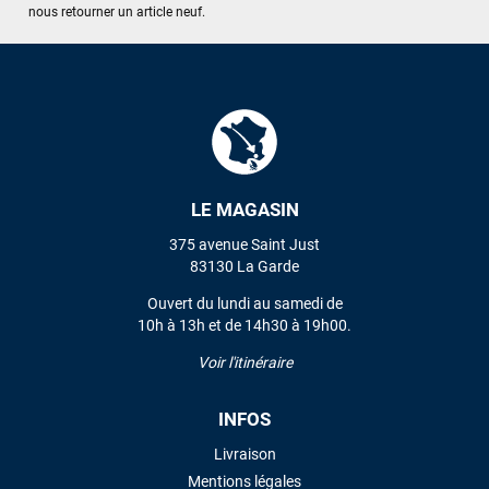
J'ai acheté une voile d'occasion depuis Tahiti. Super service.
nous retourner un article neuf.
L'envoi a été rapide. La voile est arrivée en super état.
Mauruuru roa.
VOIR TOUS LES AVIS
LAISSER UN AVIS
LE MAGASIN
375 avenue Saint Just
83130 La Garde
Ouvert du lundi au samedi de
10h à 13h et de 14h30 à 19h00.
Voir l'itinéraire
INFOS
Livraison
Mentions légales