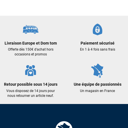
Cela faisait 6 mois que je galérais à remplacer ma board eux
m'ont trouvé une pépite à laquelle je n'aurais jamais pensé !
Excellent conseil excellent prix et en plus super sympas. Merci
encore pour cette severne dyno !
Maronui RICHMOND
il y a 3 mois
Livraison Europe et Dom tom
Paiement sécurisé
J'ai acheté une voile d'occasion depuis Tahiti. Super service.
Offerte dès 150€ d'achat hors
En 1 à 4 fois sans frais
occasions et promos
L'envoi a été rapide. La voile est arrivée en super état.
Mauruuru roa.
VOIR TOUS LES AVIS
Retour possible sous 14 jours
Une équipe de passionnés
Vous disposez de 14 jours pour
Un magasin en France
nous retourner un article neuf.
LAISSER UN AVIS