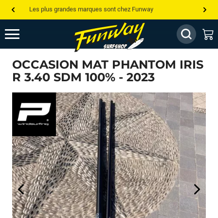
Les plus grandes marques sont chez Funway
Jusqu’à -75% de remise sur le windsurf, wingfoil, etc...
💰 Meilleur prix garanti — Moins cher ailleurs ? On s’aligne !
OCCASION MAT PHANTOM IRIS
Besoin de conseils de pro ? Appelle nous !
R 3.40 SDM 100% - 2023