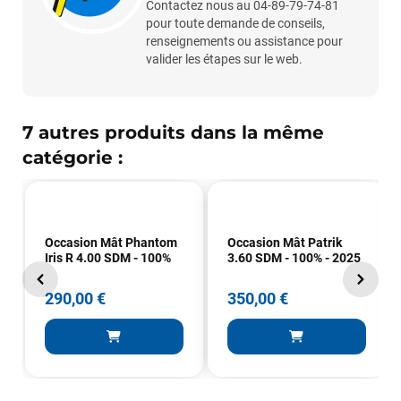
Contactez nous au 04-89-79-74-81
pour toute demande de conseils,
renseignements ou assistance pour
valider les étapes sur le web.
7 autres produits dans la même
catégorie :
François
il y a un mois
J’ai commandé un pack via leur site internet. À peine la
commande validée, le magasin m’a appelé pour confirmer
avec moi les caractéristiques des équipements, me conseiller
Occasion Mât Phantom
Occasion Mât Patrik
sur le matériel à choisir, et m’a même offert du matériel en
Iris R 4.00 SDM - 100%
3.60 SDM - 100% - 2025
plus. Niveau réactivité, c’est au top : la commande est partie
le lendemain, et j’ai bien reçu tout le matériel dans un colis
290,00 €
350,00 €
propre et soigné. Plus qu’à tester ça sur l’eau ! Je
recommande vivement ce magasin pour son
professionnalisme et sa réactivité.
Sébastien BACHELIER
il y a un mois