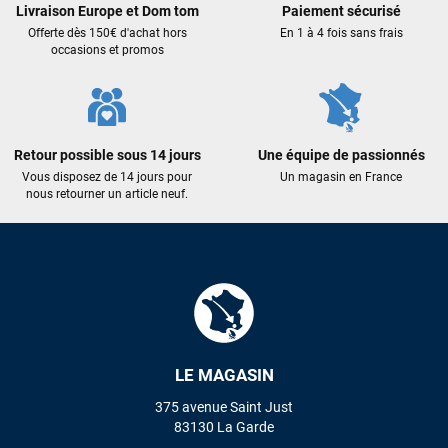
Livraison Europe et Dom tom
Paiement sécurisé
qualité : c'est toujours un plaisir!
Offerte dès 150€ d'achat hors
En 1 à 4 fois sans frais
occasions et promos
Sébastien BACHELIER
il y a un mois
Cela faisait 6 mois que je galérais à remplacer ma board eux
m'ont trouvé une pépite à laquelle je n'aurais jamais pensé !
Excellent conseil excellent prix et en plus super sympas. Merci
Retour possible sous 14 jours
Une équipe de passionnés
encore pour cette severne dyno !
Vous disposez de 14 jours pour
Un magasin en France
nous retourner un article neuf.
Maronui RICHMOND
il y a 2 mois
J'ai acheté une voile d'occasion depuis Tahiti. Super service.
L'envoi a été rapide. La voile est arrivée en super état.
Mauruuru roa.
VOIR TOUS LES AVIS
LE MAGASIN
375 avenue Saint Just
LAISSER UN AVIS
83130 La Garde