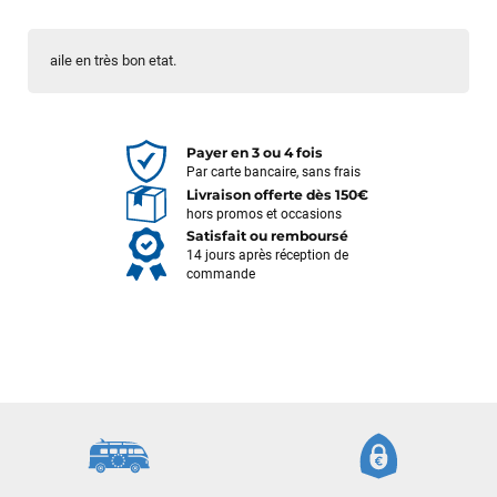
aile en très bon etat.
Payer en 3 ou 4 fois
Par carte bancaire, sans frais
Livraison offerte dès 150€
hors promos et occasions
Satisfait ou remboursé
14 jours après réception de
commande
Frédéric sternheim
il y a 4 semaines
Des conseils (par téléphone), du matos d'occasion de bonne