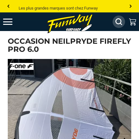
Les plus grandes marques sont chez Funway
Jusqu’à -75% de remise sur le windsurf, wingfoil, etc...
💰 Meilleur prix garanti — Moins cher ailleurs ? On s’aligne !
OCCASION NEILPRYDE FIREFLY
Besoin de conseils de pro ? Appelle nous !
PRO 6.0