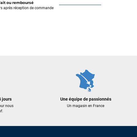
fait ou remboursé
rs après réception de commande
 jours
Une équipe de passionnés
our nous
Un magasin en France
f.