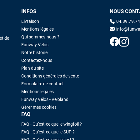
INFOS
NOUS CONT
Maronui RICHMOND
il y a 3 mois
Livraison
04.89.79.74
J'ai acheté une voile d'occasion depuis Tahiti. Super service. L'envoi a
Mentions légales
info@funwa
été rapide. La voile est arrivée en super état. Mauruuru roa.
Qui sommes-nous ?
et de
Funway Vélos
Notre histoire
VOIR TOUS LES AVIS
LAISSER UN AVIS
Contactez-nous
Plan du site
Conditions générales de vente
Formulaire de contact
Mentions légales
Funway Vélos - Veloland
Gérer mes cookies
FAQ
FAQ - Qu'est-ce que le wingfoil ?
FAQ - Qu'est-ce que le SUP ?
FAQ - Qu'est-ce que le surf ?