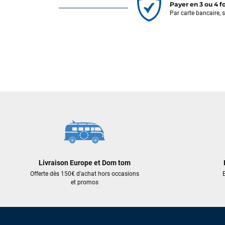
Payer en 3 ou 4 f
Par carte bancaire, 
Livraison Europe et Dom tom
Offerte dès 150€ d'achat hors occasions
E
et promos