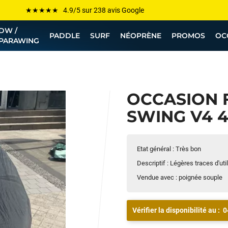
Les plus grandes marques sont chez Funway
DW /
Jusqu’à -75% de remise sur le windsurf, wingfoil, etc...
PADDLE
SURF
NÉOPRÈNE
PROMOS
OC
PARAWING
💰 Meilleur prix garanti — Moins cher ailleurs ? On s’aligne !
Besoin de conseils de pro ? Appelle nous !
OCCASION 
SWING V4 4.
Etat général : Très bon
Descriptif : Légères traces d'ut
Vendue avec : poignée souple
Vérifier la disponibilité au :
0