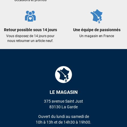
Maronui RICHMOND
il y a 3 mois
J'ai acheté une voile d'occasion depuis Tahiti. Super service.
L'envoi a été rapide. La voile est arrivée en super état.
Retour possible sous 14 jours
Une équipe de passionnés
Mauruuru roa.
Vous disposez de 14 jours pour
Un magasin en France
nous retourner un article neuf.
VOIR TOUS LES AVIS
LAISSER UN AVIS
LE MAGASIN
375 avenue Saint Just
83130 La Garde
Ouvert du lundi au samedi de
10h à 13h et de 14h30 à 19h00.