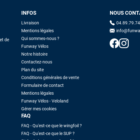
INFOS
NOUS CONT
Maronui RICHMOND
il y a 3 mois
Livraison
04.89.79.74
J'ai acheté une voile d'occasion depuis Tahiti. Super service. L'envoi a
Mentions légales
info@funwa
été rapide. La voile est arrivée en super état. Mauruuru roa.
Qui sommes-nous ?
et de
Funway Vélos
Notre histoire
VOIR TOUS LES AVIS
LAISSER UN AVIS
Contactez-nous
Plan du site
Conditions générales de vente
Formulaire de contact
Mentions légales
Funway Vélos - Veloland
Gérer mes cookies
FAQ
FAQ - Qu'est-ce que le wingfoil ?
FAQ - Qu'est-ce que le SUP ?