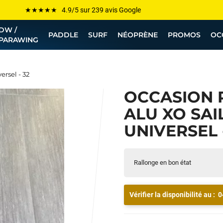
Les plus grandes marques sont chez Funway
Jusqu’à -75% de remise sur le windsurf, wingfoil, etc...
DW /
PADDLE
SURF
NÉOPRÈNE
PROMOS
OC
PARAWING
💰 Meilleur prix garanti — Moins cher ailleurs ? On s’aligne !
Besoin de conseils de pro ? Appelle nous !
rsel - 32
OCCASION 
ALU XO SAI
UNIVERSEL 
Rallonge en bon état
Vérifier la disponibilité au :
0