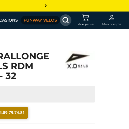
CASIONS
FUNWAY VELOS
Mon panier
Mon compte
RALLONGE
LS RDM
- 32
4.89.79.74.81