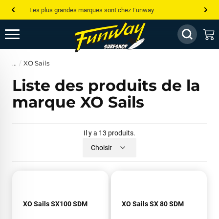
Les plus grandes marques sont chez Funway
Jusqu’à -75% de remise sur le windsurf, wingfoil, etc...
💰 Meilleur prix garanti — Moins cher ailleurs ? On s’aligne !
XO Sails
Besoin de conseils de pro ? Appelle nous !
Liste des produits de la
marque XO Sails
Il y a 13 produits.
Choisir
XO Sails SX100 SDM
XO Sails SX 80 SDM