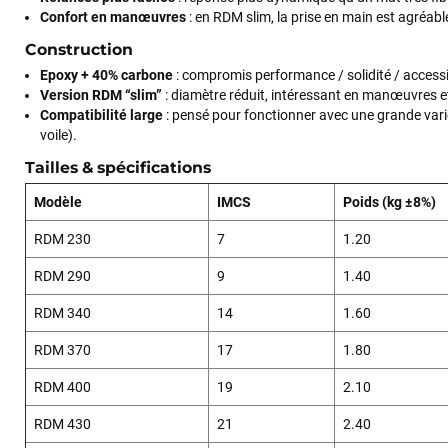
Confort en manœuvres
: en RDM slim, la prise en main est agréabl
Construction
Epoxy + 40% carbone
: compromis performance / solidité / accessib
Version RDM “slim”
: diamètre réduit, intéressant en manœuvres et
Compatibilité large
: pensé pour fonctionner avec une grande vari
voile).
Tailles & spécifications
Modèle
IMCS
Poids (kg ±8%)
RDM 230
7
1.20
RDM 290
9
1.40
RDM 340
14
1.60
RDM 370
17
1.80
RDM 400
19
2.10
RDM 430
21
2.40