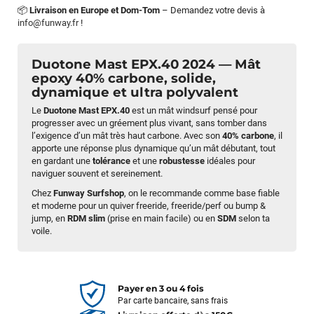
📦
Livraison en Europe et Dom-Tom
– Demandez votre devis à
info@funway.fr
!
Duotone Mast EPX.40 2024 — Mât
epoxy 40% carbone, solide,
dynamique et ultra polyvalent
Le
Duotone Mast EPX.40
est un mât windsurf pensé pour
progresser avec un gréement plus vivant, sans tomber dans
l’exigence d’un mât très haut carbone. Avec son
40% carbone
, il
apporte une réponse plus dynamique qu’un mât débutant, tout
en gardant une
tolérance
et une
robustesse
idéales pour
naviguer souvent et sereinement.
Chez
Funway Surfshop
, on le recommande comme base fiable
et moderne pour un quiver freeride, freeride/perf ou bump &
jump, en
RDM slim
(prise en main facile) ou en
SDM
selon ta
voile.
Payer en 3 ou 4 fois
Par carte bancaire, sans frais