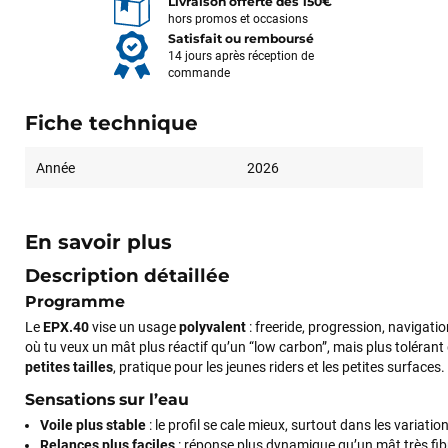
Livraison offerte dès 150€
hors promos et occasions
Satisfait ou remboursé
14 jours après réception de
commande
Fiche technique
Année
2026
En savoir plus
Description détaillée
Programme
Le
EPX.40
vise un usage
polyvalent
: freeride, progression, navigatio
où tu veux un mât plus réactif qu’un “low carbon”, mais plus tolér
petites tailles
, pratique pour les jeunes riders et les petites surfaces.
Sensations sur l’eau
Voile plus stable
: le profil se cale mieux, surtout dans les variatio
Relances plus faciles
: réponse plus dynamique qu’un mât très fib