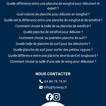
Quelle différence entre une planche de wingfoil pour débutant et
Cela faisait 6 mois que je galérais à r
expert ?
m'ont trouvé une pépite à laquelle je n'a
Excellent conseil excellent prix et en p
Quel volume de planche pour débuter en wingfoil ?
encore pour cette severne dyno !
Quelle est la différence entre une planche de wingfoil et de windfoil ?
Comment choisir la taille de sa planche de windfoil ?
Quelle planche de windfoil pour débuter ?
Maronui RICHMOND
il y
Comment choisir sa première planche de surf ?
J'ai acheté une voile d'occasion depuis T
Quelle taille de planche de surf pour les débutants ?
L'envoi a été rapide. La voile est arrivée
Mauruuru roa.
Quelle planche de surf pour surfer des petites vagues ?
Quelle différence entre une planche shortboard et longboard ?
Comment choisir la taille d’une aile de wing pour débutant ?
VOIR TOUS LES A
NOUS CONTACTER
LAISSER UN AVI
04.89.79.74.81
info@funway.fr