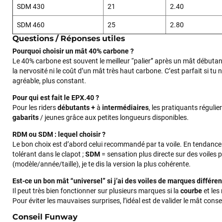
SDM 430
21
2.40
SDM 460
25
2.80
Questions / Réponses utiles
Pourquoi choisir un mât 40% carbone ?
Le 40% carbone est souvent le meilleur “palier” après un mât débutan
la nervosité ni le coût d’un mât très haut carbone. C’est parfait si t
agréable, plus constant.
Pour qui est fait le EPX.40 ?
Pour les riders
débutants +
à
intermédiaires
, les pratiquants régulie
gabarits
/ jeunes grâce aux petites longueurs disponibles.
RDM ou SDM : lequel choisir ?
Le bon choix est d’abord celui recommandé par ta voile. En tendance
tolérant dans le clapot ;
SDM
= sensation plus directe sur des voiles p
(modèle/année/taille), je te dis la version la plus cohérente.
Est-ce un bon mât “universel” si j’ai des voiles de marques différen
Il peut très bien fonctionner sur plusieurs marques si la
courbe
et les
Pour éviter les mauvaises surprises, l’idéal est de valider le mât consei
Conseil Funway