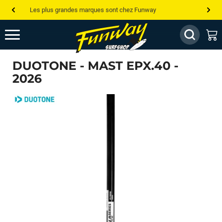
Les plus grandes marques sont chez Funway
Jusqu’à -75% de remise sur le windsurf, wingfoil, etc...
💰 Meilleur prix garanti — Moins cher ailleurs ? On s’aligne !
DUOTONE - MAST EPX.40 -
Besoin de conseils de pro ? Appelle nous !
2026