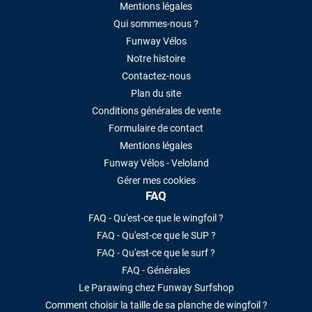
Mentions légales
Qui sommes-nous ?
Funway Vélos
Notre histoire
Contactez-nous
Plan du site
Conditions générales de vente
François
il y 
Formulaire de contact
Mentions légales
J’ai commandé un pack via leur site inte
commande validée, le magasin m’a appe
Funway Vélos - Veloland
avec moi les caractéristiques des équip
Gérer mes cookies
sur le matériel à choisir, et m’a même of
FAQ
plus. Niveau réactivité, c’est au top : l
le lendemain, et j’ai bien reçu tout le ma
FAQ - Qu'est-ce que le wingfoil ?
propre et soigné. Plus qu’à tester ça sur 
FAQ - Qu'est-ce que le SUP ?
recommande vivement ce magasin pou
FAQ - Qu'est-ce que le surf ?
professionnalisme et sa réactivité.
FAQ - Générales
Le Parawing chez Funway Surfshop
Sébastien BACHELIER
il y 
Comment choisir la taille de sa planche de wingfoil ?