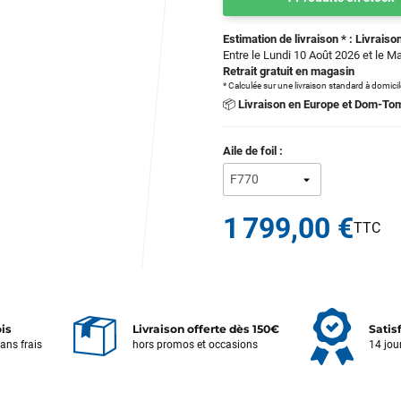
Estimation de livraison * : Livraison
Entre le Lundi 10 Août 2026 et le M
Retrait gratuit en magasin
* Calculée sur une livraison standard à domici
📦
Livraison en Europe et Dom-To
Aile de foil :
1 799,00 €
ois
Livraison offerte dès 150€
Satis
sans frais
hors promos et occasions
14 jou