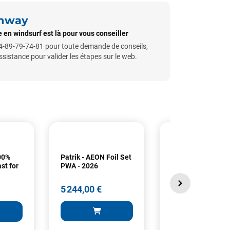
unway
 en windsurf est là pour vous conseiller
-89-79-74-81 pour toute demande de conseils,
istance pour valider les étapes sur le web.
100%
Patrik - AEON Foil Set
GA Foils Foil CA
st for
PWA - 2026
GTX Windsurf Set 
2025
5 244,00 €
2 299,00 €