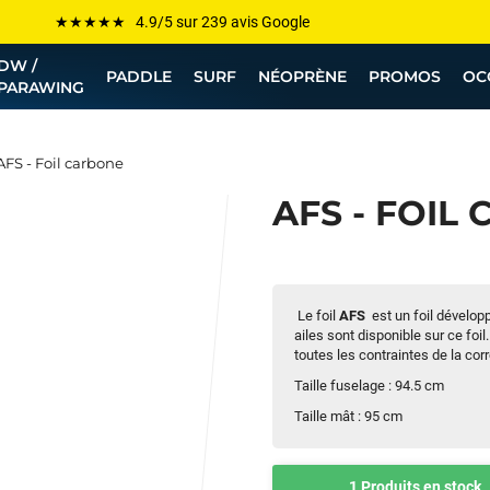
Les plus grandes marques sont chez Funway
DW /
Jusqu’à -75% de remise sur le windsurf, wingfoil, etc...
PADDLE
SURF
NÉOPRÈNE
PROMOS
OC
PARAWING
💰 Meilleur prix garanti — Moins cher ailleurs ? On s’aligne !
Besoin de conseils de pro ? Appelle nous !
AFS - Foil carbone
AFS - FOIL
Le foil
AFS
est un foil dévelop
ailes sont disponible sur ce foil
toutes les contraintes de la co
Taille fuselage : 94.5 cm
Taille mât : 95 cm
1 Produits en stock