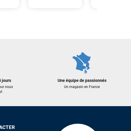
5 244,00 €
2 299,00 €
AJOUTER AU PANIER
 AU PANIER
AJOUTER A
 jours
Une équipe de passionnés
our nous
Un magasin en France
f.
ACTER