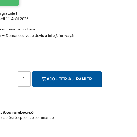
 gratuite !
ardi 11 Août 2026
le en France métropolitaine
m
– Demandez votre devis à
info@funway.fr
!
AJOUTER AU PANIER
fait ou remboursé
rs après réception de commande