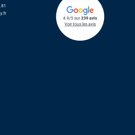
.81
y.fr
4.9/5 sur
239 avis
Voir tous les avis