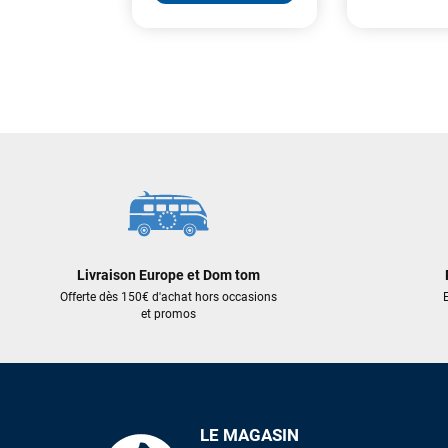
6 572,00
2 599,00 €
1 819,30 €
AJOUT
AJOUTER AU PANIER
Livraison Europe et Dom tom
Offerte dès 150€ d'achat hors occasions
E
et promos
LE MAGASIN