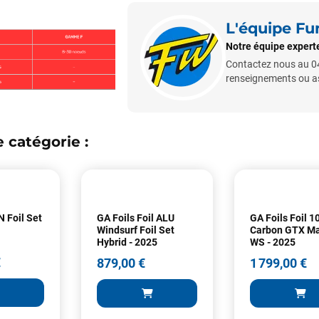
L'équipe F
Notre équipe experte
Contactez nous au 04
renseignements ou ass
 catégorie :
Votre satisfaction est notre priorité !
Découvrez quelques uns de vos
commentaires laissés sur Google
N Foil Set
GA Foils Foil ALU
GA Foils Foil 
François
il y a un mois
Windsurf Foil Set
Carbon GTX Ma
Hybrid - 2025
WS - 2025
J’ai commandé un pack via leur site internet. À peine la commande
validée, le magasin m’a appelé pour confirmer avec moi les
€
879,00 €
1 799,00 €
caractéristiques des équipements, me conseiller sur le matériel à choisir,
et m’a même offert du matériel en plus. Niveau réactivité, c’est au top :
la commande est partie le lendemain, et j’ai bien reçu tout le matériel
dans un colis propre et soigné. Plus qu’à tester ça sur l’eau ! Je