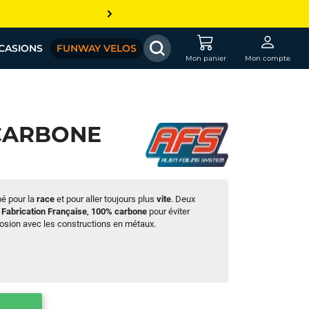
CASIONS
FUNWAY VELOS
Mon panier
Mon compte
 CARBONE
pé pour la
race
et pour aller toujours plus
vite
. Deux
.
Fabrication Française
,
100% carbone
pour éviter
rrosion avec les constructions en métaux.