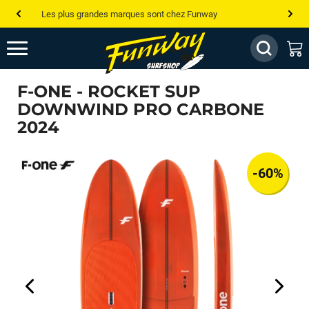
Les plus grandes marques sont chez Funway
Jusqu’à -75% de remise sur le windsurf, wingfoil, etc...
💰 Meilleur prix garanti — Moins cher ailleurs ? On s’aligne !
F-ONE - ROCKET SUP
Besoin de conseils de pro ? Appelle nous !
DOWNWIND PRO CARBONE
2024
-60%