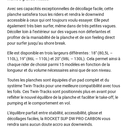
Avec ses capacités exceptionnelles de décollage facile, cette
planche satisfera tous les riders et rendra le downwind
accessible à ceux qui ont toujours voulu essayer. Elle peut
également très bien surfer, même dans de très petites vagues.
Décoller loin à l’extérieur sur des vagues non déferlantes et
profiter de la maniabilité de la planche et de son feeling direct
pour surfer jusqu’au shore break.
Elle est disponible en trois largeurs différentes : 18″ (80,5L –
110L), 19″ (86L – 110L) et 20″ (98L – 130L). Cela permet ainsi à
chaque rider de choisir parmi 15 modèles en fonction de la
longueur et du volume nécessaires ainsi que de son niveau.
Toutes les planches sont équipées d’un pad complet et du
système Twin-Tracks pour une meilleure compatibilité avec tous
les foils. Ces Twin-Tracks sont positionnés plus en avant pour
François
il y a un mois
refléter le nouvel équilibre de la planche et faciliter le take-off, le
pumping et le comportement en vol.
J’ai commandé un pack via leur site internet. À peine la
commande validée, le magasin m’a appelé pour confirmer
L’équilibre parfait entre stabilité, accessibilité, glisse et
avec moi les caractéristiques des équipements, me conseiller
décollages faciles, la ROCKET SUP DW PRO CARBON vous
sur le matériel à choisir, et m’a même offert du matériel en
rendra sans aucun doute accro aux downwinds.
plus. Niveau réactivité, c’est au top : la commande est partie