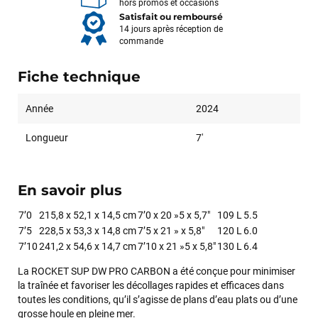
hors promos et occasions
Satisfait ou remboursé
14 jours après réception de
commande
Fiche technique
Année
2024
Longueur
7'
En savoir plus
7’0
215,8 x 52,1 x 14,5 cm
7’0 x 20 »5 x 5,7″
109 L
5.5
7’5
228,5 x 53,3 x 14,8 cm
7’5 x 21 » x 5,8″
120 L
6.0
7’10
241,2 x 54,6 x 14,7 cm
7’10 x 21 »5 x 5,8″
130 L
6.4
La ROCKET SUP DW PRO CARBON a été conçue pour minimiser
la traînée et favoriser les décollages rapides et efficaces dans
toutes les conditions, qu’il s’agisse de plans d’eau plats ou d’une
grosse houle en pleine mer.