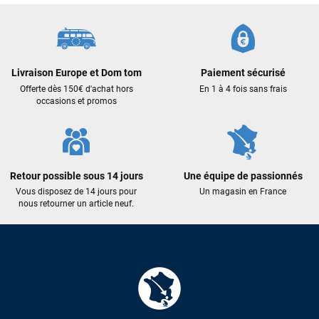
Frédéric sternheim
il y a 2 semaines
Des conseils (par téléphone), du matos d'occasion de bonne
qualité : c'est toujours un plaisir!
Livraison Europe et Dom tom
Paiement sécurisé
Sébastien BACHELIER
il y a 2 semaines
Offerte dès 150€ d'achat hors
En 1 à 4 fois sans frais
occasions et promos
Cela faisait 6 mois que je galérais à remplacer ma board eux
m'ont trouvé une pépite à laquelle je n'aurais jamais pensé !
Excellent conseil excellent prix et en plus super sympas. Merci
encore pour cette severne dyno !
Retour possible sous 14 jours
Une équipe de passionnés
Vous disposez de 14 jours pour
Un magasin en France
Maronui RICHMOND
il y a 2 mois
nous retourner un article neuf.
J'ai acheté une voile d'occasion depuis Tahiti. Super service.
L'envoi a été rapide. La voile est arrivée en super état.
Mauruuru roa.
VOIR TOUS LES AVIS