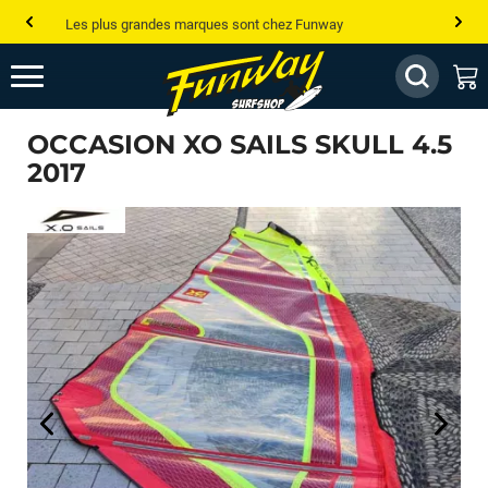
Les plus grandes marques sont chez Funway
Jusqu’à -75% de remise sur le windsurf, wingfoil, etc...
💰 Meilleur prix garanti — Moins cher ailleurs ? On s’aligne !
OCCASION XO SAILS SKULL 4.5
Besoin de conseils de pro ? Appelle nous !
2017