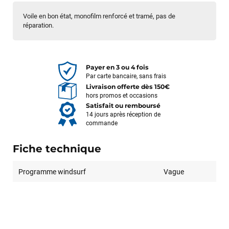
Voile en bon état, monofilm renforcé et tramé, pas de
réparation.
Payer en 3 ou 4 fois
Par carte bancaire, sans frais
Livraison offerte dès 150€
hors promos et occasions
Satisfait ou remboursé
14 jours après réception de
commande
Fiche technique
Programme windsurf
Vague
François
il y a un mois
J’ai commandé un pack via leur site internet. À peine la