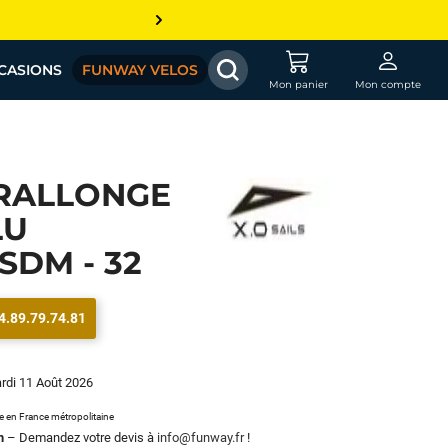
CASIONS
FUNWAY VELOS
Mon panier
Mon compte
RALLONGE
LU
SDM - 32
4.89.79.74.81
ardi 11 Août 2026
le en France métropolitaine
m
– Demandez votre devis à
info@funway.fr
!