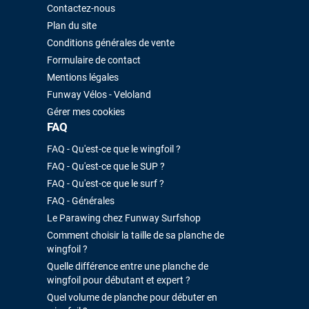
été rapide. La voile est arrivée en super état. Mauruuru roa.
Contactez-nous
Plan du site
Conditions générales de vente
VOIR TOUS LES AVIS
LAISSER UN AVIS
Formulaire de contact
Mentions légales
Funway Vélos - Veloland
Gérer mes cookies
FAQ
FAQ - Qu'est-ce que le wingfoil ?
FAQ - Qu'est-ce que le SUP ?
FAQ - Qu'est-ce que le surf ?
FAQ - Générales
Le Parawing chez Funway Surfshop
Comment choisir la taille de sa planche de
wingfoil ?
Quelle différence entre une planche de
wingfoil pour débutant et expert ?
Quel volume de planche pour débuter en