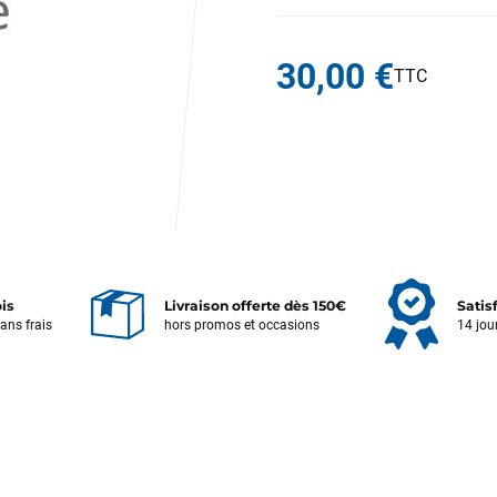
30,00 €
ois
Livraison offerte dès 150€
Satis
sans frais
hors promos et occasions
14 jou
Votre satisfaction est notre priorité !
Découvrez quelques uns de vos
commentaires laissés sur Google