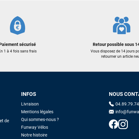
François
il y a un mois
J’ai commandé un pack via leur site internet. À peine la commande
validée, le magasin m’a appelé pour confirmer avec moi les
caractéristiques des équipements, me conseiller sur le matériel à choisir,
et m’a même offert du matériel en plus. Niveau réactivité, c’est au top :
la commande est partie le lendemain, et j’ai bien reçu tout le matériel
Paiement sécurisé
Retour possible sous 14
dans un colis propre et soigné. Plus qu’à tester ça sur l’eau ! Je
n 1 à 4 fois sans frais
Vous disposez de 14 jours p
recommande vivement ce magasin pour son professionnalisme et sa
retourner un article neu
réactivité.
Sébastien BACHELIER
il y a un mois
Cela faisait 6 mois que je galérais à remplacer ma board eux m'ont
INFOS
NOUS CONT
trouvé une pépite à laquelle je n'aurais jamais pensé ! Excellent conseil
excellent prix et en plus super sympas. Merci encore pour cette severne
Livraison
04.89.79.74
dyno !
Mentions légales
info@funwa
Qui sommes-nous ?
et de
Maronui RICHMOND
il y a 3 mois
Funway Vélos
J'ai acheté une voile d'occasion depuis Tahiti. Super service. L'envoi a
Notre histoire