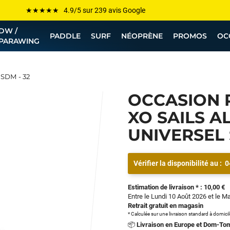
Les plus grandes marques sont chez Funway
DW /
Jusqu’à -75% de remise sur le windsurf, wingfoil, etc...
PADDLE
SURF
NÉOPRÈNE
PROMOS
OC
PARAWING
💰 Meilleur prix garanti — Moins cher ailleurs ? On s’aligne !
Besoin de conseils de pro ? Appelle nous !
 SDM - 32
OCCASION 
XO SAILS A
UNIVERSEL 
Vérifier la disponibilité au :
0
Estimation de livraison * : 10,00 €
Entre le Lundi 10 Août 2026 et le M
Retrait gratuit en magasin
* Calculée sur une livraison standard à domici
📦
Livraison en Europe et Dom-To