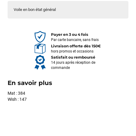
Voile en bon état général
Payer en 3 ou 4 fois
Par carte bancaire, sans frais
Livraison offerte dès 150€
hors promos et occasions
Satisfait ou remboursé
14 jours après réception de
commande
En savoir plus
Mat : 384
Wish : 147
François
il y a un mois
J’ai commandé un pack via leur site internet. À peine la