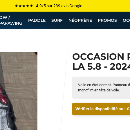
Les plus grandes marques sont chez Funway
DW /
Jusqu’à -75% de remise sur le windsurf, wingfoil, etc...
PADDLE
SURF
NÉOPRÈNE
PROMOS
OC
PARAWING
💰 Meilleur prix garanti — Moins cher ailleurs ? On s’aligne !
Besoin de conseils de pro ? Appelle nous !
OCCASION 
LA 5.8 - 20
Voile en état correct. Panneau 
monofilm en tête de voile.
Vérifier la disponibilité au :
0