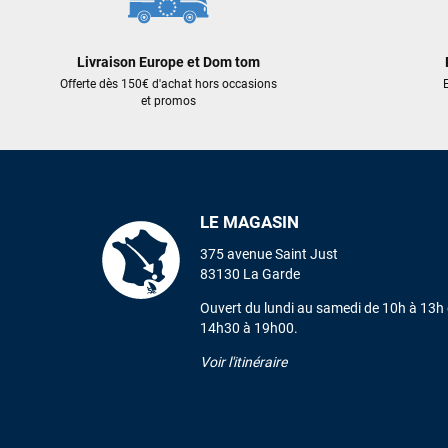
Livraison Europe et Dom tom
Offerte dès 150€ d'achat hors occasions
E
et promos
LE MAGASIN
375 avenue Saint Just
83130 La Garde
Ouvert du lundi au samedi de 10h à 13h 
14h30 à 19h00.
Voir l'itinéraire