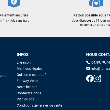
Cela faisait 6 mois que je galérais à remplacer ma board eux m'ont
trouvé une pépite à laquelle je n'aurais jamais pensé ! Excellent conseil
excellent prix et en plus super sympas. Merci encore pour cette severne
Paiement sécurisé
Retour possible sous 14
dyno !
n 1 à 4 fois sans frais
Vous disposez de 14 jours p
retourner un article neu
Maronui RICHMOND
il y a 3 mois
J'ai acheté une voile d'occasion depuis Tahiti. Super service. L'envoi a
été rapide. La voile est arrivée en super état. Mauruuru roa.
INFOS
NOUS CONT
Livraison
04.89.79.74
VOIR TOUS LES AVIS
LAISSER UN AVIS
Mentions légales
info@funwa
Qui sommes-nous ?
et de
Funway Vélos
Notre histoire
Contactez-nous
Plan du site
Conditions générales de vente