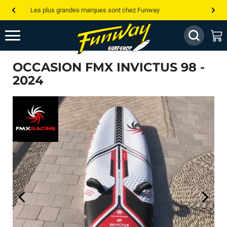
Les plus grandes marques sont chez Funway
Jusqu’à -75% de remise sur le windsurf, wingfoil, etc...
💰 Meilleur prix garanti — Moins cher ailleurs ? On s’aligne !
OCCASION FMX INVICTUS 98 -
Besoin de conseils de pro ? Appelle nous !
2024