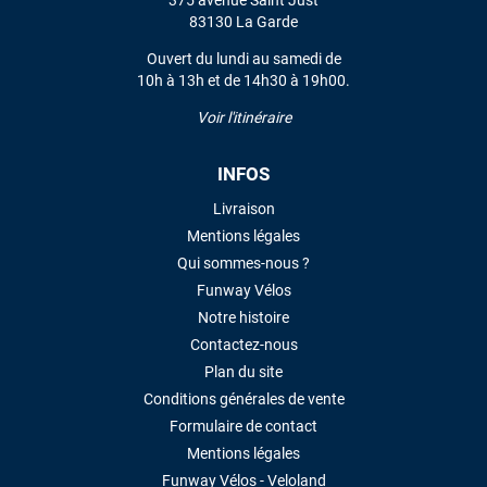
375 avenue Saint Just
VOIR TOUS LES AVIS
83130 La Garde
Ouvert du lundi au samedi de
LAISSER UN AVIS
10h à 13h et de 14h30 à 19h00.
Voir l'itinéraire
INFOS
Livraison
Mentions légales
Qui sommes-nous ?
Funway Vélos
Notre histoire
Contactez-nous
Plan du site
Conditions générales de vente
Formulaire de contact
Mentions légales
Funway Vélos - Veloland