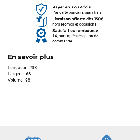
Payer en 3 ou 4 fois
Par carte bancaire, sans frais
Livraison offerte dès 150€
hors promos et occasions
Satisfait ou remboursé
14 jours après réception de
commande
En savoir plus
Longueur : 233
Largeur : 63
Volume : 98
François
il y a un mois
J’ai commandé un pack via leur site internet. À peine la
commande validée, le magasin m’a appelé pour confirmer
avec moi les caractéristiques des équipements, me conseiller