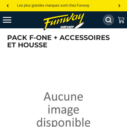
Les plus grandes marques sont chez Funway
Jusqu’à -75% de remise sur le windsurf, wingfoil, etc...
💰 Meilleur prix garanti — Moins cher ailleurs ? On s’aligne !
PACK F-ONE + ACCESSOIRES
Besoin de conseils de pro ? Appelle nous !
ET HOUSSE