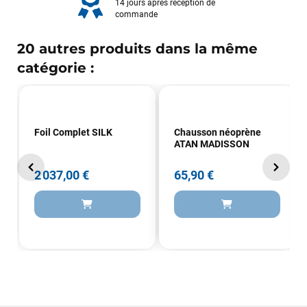
14 jours après réception de
commande
20 autres produits dans la même
catégorie :
Foil Complet SILK
Chausson néoprène
ATAN MADISSON
2 037,00 €
65,90 €
François
il y a un mois
J’ai commandé un pack via leur site internet. À peine la
commande validée, le magasin m’a appelé pour confirmer