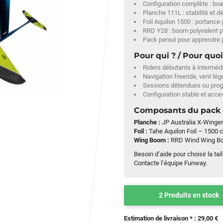
Configuration complète : boa
Planche 111L : stabilité et d
Foil Aquilon 1500 : portance
RRD Y28 : boom polyvalent po
Pack pensé pour apprendre 
Pour qui ? / Pour quoi
Riders débutants à interméd
Navigation freeride, vent lé
Sessions détendues ou prog
Configuration stable et acce
Composants du pack
Planche :
JP Australia X-Winger
Foil :
Tahe Aquilon Foil – 1500 
Wing Boom :
RRD Wind Wing Boo
Besoin d’aide pour choisir la ta
Contacte l’équipe Funway.
2 Produits en stock
Estimation de livraison * : 29,00 €