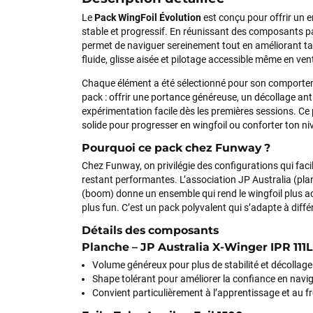
Le
Pack WingFoil Évolution
est conçu pour offrir un
stable et progressif. En réunissant des composants p
permet de naviguer sereinement tout en améliorant ta 
fluide, glisse aisée et pilotage accessible même en vent
Chaque élément a été sélectionné pour son comporteme
pack : offrir une portance généreuse, un décollage ant
expérimentation facile dès les premières sessions. Ce
solide pour progresser en wingfoil ou conforter ton ni
Pourquoi ce pack chez Funway ?
Chez Funway, on privilégie des configurations qui facil
restant performantes. L’association JP Australia (plan
(boom) donne un ensemble qui rend le wingfoil plus acc
plus fun. C’est un pack polyvalent qui s’adapte à différ
Détails des composants
Planche – JP Australia X-Winger IPR 111L
Volume généreux pour plus de stabilité et décollag
Shape tolérant pour améliorer la confiance en navi
Convient particulièrement à l’apprentissage et au fr