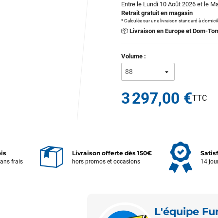
Entre le Lundi 10 Août 2026 et le M
Retrait gratuit en magasin
* Calculée sur une livraison standard à domici
📦
Livraison en Europe et Dom-To
Volume :
3 297,00 €
ois
Livraison offerte dès 150€
Satis
sans frais
hors promos et occasions
14 jou
L'équipe F