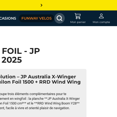
CASIONS
FUNWAY VELOS
Mon panier
Mon compte
FOIL - JP
 2025
lution – JP Australia X-Winger
quilon Foil 1500 + RRD Wind Wing
oupe trois éléments complémentaires pour te
ement en wingfoil : la planche **JP Australia X-Winger
ilon Foil 1500 cm²** et le **RRD Wind Wing Boom Y28**
nt, facile à vivre et orienté plaisir de navigation.