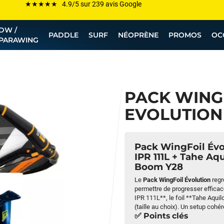
Les plus grandes marques sont chez Funway
DW /
Jusqu’à -75% de remise sur le windsurf, wingfoil, etc...
PADDLE
SURF
NÉOPRÈNE
PROMOS
OC
PARAWING
💰 Meilleur prix garanti — Moins cher ailleurs ? On s’aligne !
Besoin de conseils de pro ? Appelle nous !
PACK WING 
EVOLUTION
Pack WingFoil Évo
IPR 111L + Tahe A
Boom Y28
Le
Pack WingFoil Évolution
regr
permettre de progresser efficac
IPR 111L**, le foil **Tahe Aqu
(taille au choix). Un setup cohére
✅ Points clés