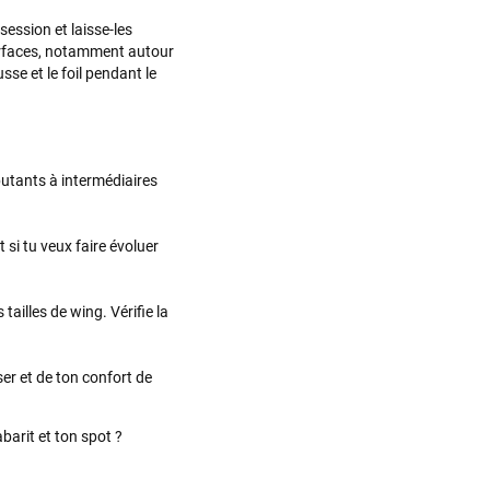
Sébastien BACHELIER
il y a un mois
ession et laisse-les
Cela faisait 6 mois que je galérais à remplacer ma board eux m'ont
 surfaces, notamment autour
trouvé une pépite à laquelle je n'aurais jamais pensé ! Excellent conseil
sse et le foil pendant le
excellent prix et en plus super sympas. Merci encore pour cette severne
dyno !
Maronui RICHMOND
il y a 3 mois
butants à intermédiaires
J'ai acheté une voile d'occasion depuis Tahiti. Super service. L'envoi a
été rapide. La voile est arrivée en super état. Mauruuru roa.
si tu veux faire évoluer
tailles de wing. Vérifie la
VOIR TOUS LES AVIS
LAISSER UN AVIS
iser et de ton confort de
barit et ton spot ?