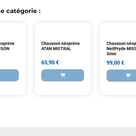
e catégorie :
éoprène
Chausson néoprène
Chausson néo
SSON
ATAN MISTRAL
NeilPryde MIS
5mm
65,90 €
99,00 €
65,90 €
99,00 €
ER AU PANIER
AJOUTER AU PANIER
AJOUTER