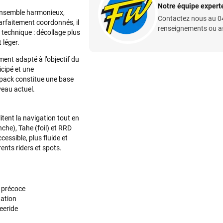
Notre équipe experte
 ensemble harmonieux,
Contactez nous au 04
arfaitement coordonnés, il
renseignements ou ass
technique : décollage plus
 léger.
nt adapté à l’objectif du
icipé et une
 pack constitue une base
veau actuel.
itent la navigation tout en
che), Tahe (foil) et RRD
essible, plus fluide et
ents riders et spots.
e précoce
gation
eeride