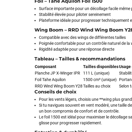
Foil – Tahe Aquilon Foil 1500
Surface importante pour un décollage facile même p
Stabilité élevée pour piloter sereinement
Plateforme idéale pour progresser techniquement 
Wing Boom – RRD Wind Wing Boom Y2
Compatible avec des wings de différentes tailles
Poignée confortable pour un contrôle naturel de la
Rigidité adaptée pour une réponse directe
Tableau – Tailles & recommandations
Composant
Tailles disponibles
Usage 
Planche JP X-Winger IPR
111 L (unique)
Stabili
Foil Tahe Aquilon
1500 cm² (unique)
Portan
RRD Wind Wing Boom Y28
Tailles au choix
Selon t
Conseils de choix
Pour les vents légers, choisis une **wing plus gran
Si tu navigues souvent en vent modéré, une taille d
un bon compromis de confort et de contrôle.
Le foil 1500 est idéal pour maximiser le décollage san
glisse pour progresser rapidement.