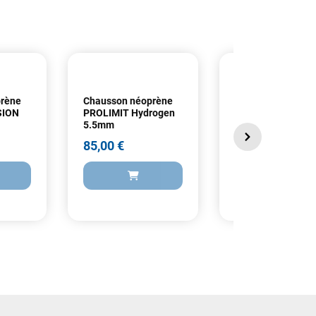
prène
Chausson néoprène
Chausson néoprè
SION
PROLIMIT Hydrogen
ION PLASMA 1.5
5.5mm
85,00 €
85,00 €
85,00 €
85,00 €
AJOUTER A
 AU PANIER
AJOUTER AU PANIER