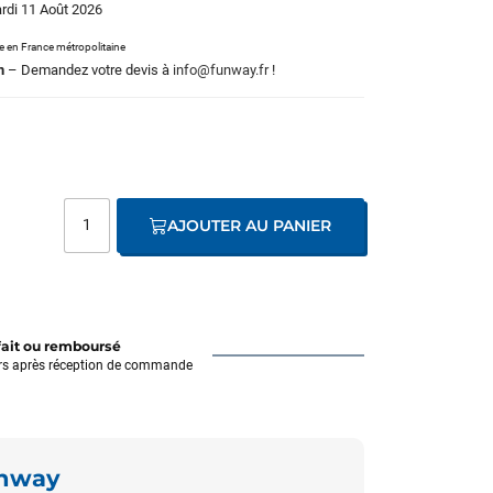
ardi 11 Août 2026
le en France métropolitaine
m
– Demandez votre devis à
info@funway.fr
!
AJOUTER AU PANIER
fait ou remboursé
rs après réception de commande
unway