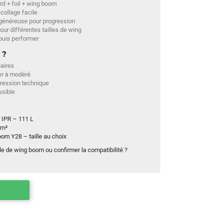
rd + foil + wing boom
écollage facile
 généreuse pour progression
ur différentes tailles de wing
puis performer
 ?
iaires
ger à modéré
ression technique
ssible
 IPR – 111 L
cm²
m Y28 – taille au choix
ille de wing boom ou confirmer la compatibilité ?