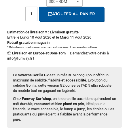
AJOUTER AU PANIER
Estimation de livraison * : Livraison gratuite !
Entre le Lundi 10 Août 2026 et le Mardi 11 Août 2026
Retrait gratuit en magasin
* Calculée sur une livraison standard à domicile en France métropolitaine
📦
Livraison en Europe et Dom-Tom
– Demandez votre devis à
info@funway.fr
!
Le
Severne Gorilla G2
est un mât RDM conçu pour offrir un
maximum de
solidité, fiabilité et accessibilité
. Évolution du
célèbre Gorilla, cette version G2 conserve l’ADN ultra robuste
du modèle tout en gagnant en légèreté.
Chez
Funway Surfshop
, on le conseille aux riders qui veulent un
mât
durable, rassurant et bien placé en prix
, idéal pour le
freeride, le wave accessible, le bump & jump, les écoles ou les
pratiquants qui privilégient la fiabilité avant la performance
pure.