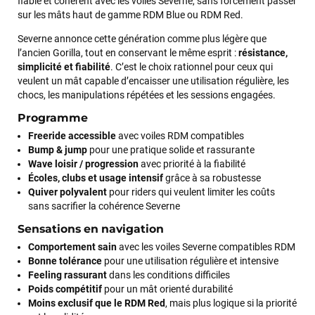
fiable et cohérent avec les voiles Severne, sans forcément passer
sur les mâts haut de gamme RDM Blue ou RDM Red.
Severne annonce cette génération comme plus légère que
l’ancien Gorilla, tout en conservant le même esprit :
résistance,
simplicité et fiabilité
. C’est le choix rationnel pour ceux qui
veulent un mât capable d’encaisser une utilisation régulière, les
chocs, les manipulations répétées et les sessions engagées.
Programme
Freeride accessible
avec voiles RDM compatibles
Bump & jump
pour une pratique solide et rassurante
Wave loisir / progression
avec priorité à la fiabilité
Écoles, clubs et usage intensif
grâce à sa robustesse
Quiver polyvalent
pour riders qui veulent limiter les coûts
sans sacrifier la cohérence Severne
Sensations en navigation
Comportement sain
avec les voiles Severne compatibles RDM
Bonne tolérance
pour une utilisation régulière et intensive
Feeling rassurant
dans les conditions difficiles
Poids compétitif
pour un mât orienté durabilité
Moins exclusif que le RDM Red
, mais plus logique si la priorité