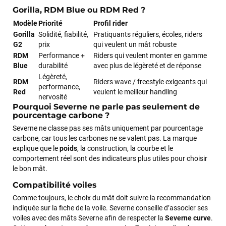
professionnalisme et sa réactivité.
Gorilla, RDM Blue ou RDM Red ?
Modèle
Priorité
Profil rider
Sébastien BACHELIER
il y a un mois
Gorilla
Solidité, fiabilité,
Pratiquants réguliers, écoles, riders
G2
prix
qui veulent un mât robuste
Cela faisait 6 mois que je galérais à remplacer ma board eux
RDM
Performance +
Riders qui veulent monter en gamme
m'ont trouvé une pépite à laquelle je n'aurais jamais pensé !
Blue
durabilité
avec plus de légèreté et de réponse
Excellent conseil excellent prix et en plus super sympas. Merci
encore pour cette severne dyno !
Légèreté,
RDM
Riders wave / freestyle exigeants qui
performance,
Red
veulent le meilleur handling
nervosité
Pourquoi Severne ne parle pas seulement de
Maronui RICHMOND
il y a 3 mois
pourcentage carbone ?
J'ai acheté une voile d'occasion depuis Tahiti. Super service.
Severne ne classe pas ses mâts uniquement par pourcentage
L'envoi a été rapide. La voile est arrivée en super état.
carbone, car tous les carbones ne se valent pas. La marque
Mauruuru roa.
explique que le
poids
, la construction, la courbe et le
comportement réel sont des indicateurs plus utiles pour choisir
le bon mât.
VOIR TOUS LES AVIS
Compatibilité voiles
Comme toujours, le choix du mât doit suivre la recommandation
LAISSER UN AVIS
indiquée sur la fiche de la voile. Severne conseille d’associer ses
voiles avec des mâts Severne afin de respecter la
Severne curve
.