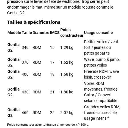
pression
sur le levier de tête de wishbone. Trop serrer peut
endommager le mât, même sur un modèle robuste comme le
Gorilla G2.
Tailles & spécifications
Poids
Modèle
Taille
Diamètre
IMCS
Usage conseillé
constructeur
Petites voiles / vent
Gorilla
340
RDM
15
1.29 kg
fort / jeunes ou
G2
petits gabarits
Gorilla
Wave, bump & jump,
370
RDM
17
1.62 kg
G2
petites voiles
Gorilla
Freeride RDM, wave
François
il y a un mois
400
RDM
19
1.68 kg
G2
loisir, crossover
J’ai commandé un pack via leur site internet. À peine la
Voiles RDM
commande validée, le magasin m’a appelé pour confirmer
Gorilla
moyennes, freeride,
430
RDM
21
1.80 kg
avec moi les caractéristiques des équipements, me conseiller
G2
Gator / Convert
sur le matériel à choisir, et m’a même offert du matériel en
selon compatibilité
plus. Niveau réactivité, c’est au top : la commande est partie
Grandes voiles RDM,
Gorilla
le lendemain, et j’ai bien reçu tout le matériel dans un colis
460
RDM
25
2.07 kg
freeride accessible,
G2
propre et soigné. Plus qu’à tester ça sur l’eau ! Je
usage intensif
recommande vivement ce magasin pour son
Poids constructeur avec tolérance annoncée de +/- 100 g.